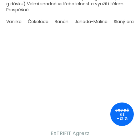
g dávku) Velmi snadná vstřebatelnost a využití tělem
Prospěšné...
Vanilka
Čokoláda
Banán
Jahoda-Malina
Slaný araší
699 Kč
až
–21 %
EXTRIFIT Agrezz