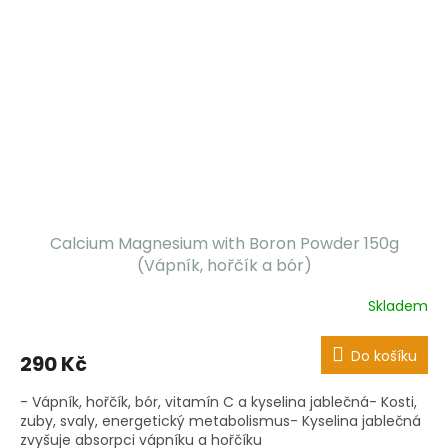
Calcium Magnesium with Boron Powder 150g
(Vápník, hořčík a bór)
Skladem
Do košíku
290 Kč
- Vápník, hořčík, bór, vitamín C a kyselina jablečná- Kosti,
zuby, svaly, energetický metabolismus- Kyselina jablečná
zvyšuje absorpci vápníku a hořčíku