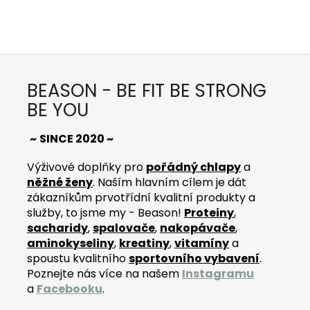
BEASON - BE FIT BE STRONG
BE YOU
~
SINCE 2020 ~
Výživové doplňky pro
pořádný chlapy
a
něžné ženy
. Naším hlavním cílem je dát
zákazníkům prvotřídní kvalitní produkty a
služby, to jsme my - Beason!
Proteiny
,
sacharidy
,
spalovače
,
nakopávače
,
aminokyseliny
,
kreatiny
,
vitamíny
a
spoustu kvalitního
sportovního vybavení
.
Poznejte nás více na našem
Instagramu
a
Facebooku
.