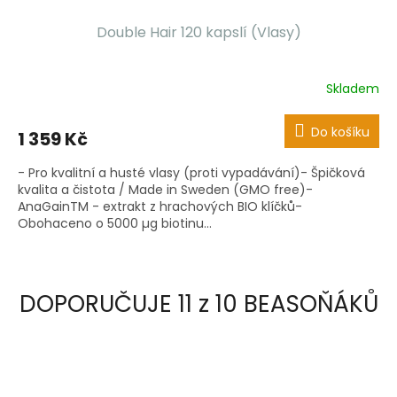
Double Hair 120 kapslí (Vlasy)
Skladem
Do košíku
1 359 Kč
- Pro kvalitní a husté vlasy (proti vypadávání)- Špičková
kvalita a čistota / Made in Sweden (GMO free)-
AnaGainTM - extrakt z hrachových BIO klíčků-
Obohaceno o 5000 µg biotinu...
DOPORUČUJE 11 z 10 BEASOŇÁKŮ