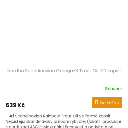
Nordbo Scandinavian Omega-3 Trout Oil 120 kapslí
Skladem
Do košíku
639 Kč
- #1 Scandinavian Rainbow Trout Oil ve formě kapslí-
Nejčistější skandinávský přírodní rybí olej (lokální produkce
s certifikací ASC)- Maximální čerstvost a nativita = od...