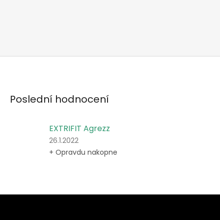
Poslední hodnocení
EXTRIFIT Agrezz
Hodnocení
26.1.2022
produktu
+ Opravdu nakopne
je
5
z
5
hvězdiček.
Z
á