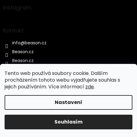
p
a
Instagram
t
í
Kontakt
info
@
beason.cz
Beason.cz
Beason.cz
Tento web používá soubory cookie. Dalším
procházením tohoto webu vyjadřujete souhlas s
Informace pro vás
jejich používáním. Více informací
zde
.
DOPRAVA A PLATBA
Nastavení
OBCHODNÍ PODMÍNKY
OCHRANA OSOBNÍCH ÚDAJŮ
REKLAMAČNÍ ŘÁD
Souhlasím