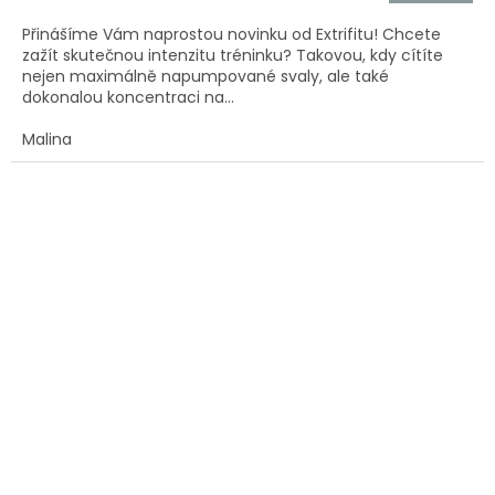
5,0
Přinášíme Vám naprostou novinku od Extrifitu! Chcete
z
zažít skutečnou intenzitu tréninku? Takovou, kdy cítíte
5
nejen maximálně napumpované svaly, ale také
hvězdiček.
dokonalou koncentraci na...
Malina