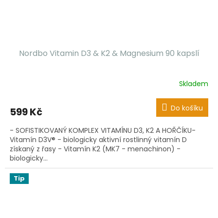
Nordbo Vitamin D3 & K2 & Magnesium 90 kapslí
Skladem
Do košíku
599 Kč
- SOFISTIKOVANÝ KOMPLEX VITAMÍNU D3, K2 A HOŘČÍKU-
Vitamín D3V® - biologicky aktivní rostlinný vitamín D
získaný z řasy - Vitamín K2 (MK7 - menachinon) -
biologicky...
Tip