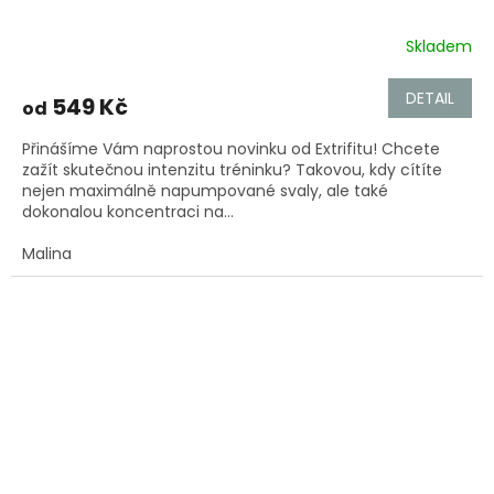
Skladem
Průměrné
hodnocení
produktu
DETAIL
549 Kč
od
je
5,0
Přinášíme Vám naprostou novinku od Extrifitu! Chcete
z
zažít skutečnou intenzitu tréninku? Takovou, kdy cítíte
5
nejen maximálně napumpované svaly, ale také
hvězdiček.
dokonalou koncentraci na...
Malina