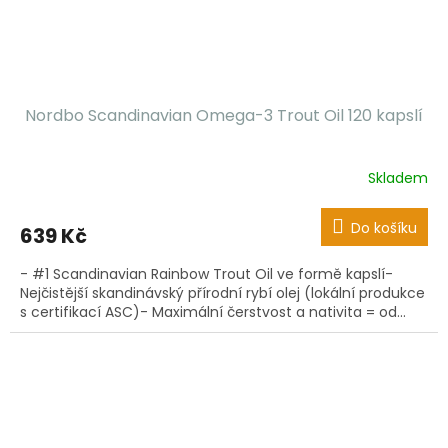
Nordbo Scandinavian Omega-3 Trout Oil 120 kapslí
Skladem
Do košíku
639 Kč
- #1 Scandinavian Rainbow Trout Oil ve formě kapslí-
Nejčistější skandinávský přírodní rybí olej (lokální produkce
s certifikací ASC)- Maximální čerstvost a nativita = od...