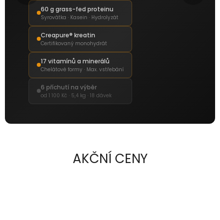
I
60 g grass-fed proteinu
T
Syrovátka · Kasein · Hydrolyzát
B
Creapure® kreatin
E
Certifikovaný monohydrát
S
17 vitamínů a minerálů
T
Chelátové formy · Max. vstřebání
R
6 příchutí na výběr
od 1 100 Kč · 5,4 kg · 18 dávek
O
N
G
B
E
AKČNÍ CENY
Y
O
U