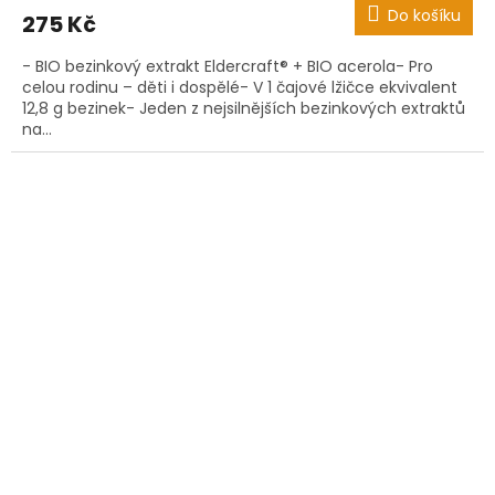
Do košíku
275 Kč
- BIO bezinkový extrakt Eldercraft® + BIO acerola- Pro
celou rodinu – děti i dospělé- V 1 čajové lžičce ekvivalent
12,8 g bezinek- Jeden z nejsilnějších bezinkových extraktů
na...