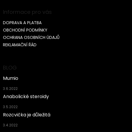
s
u
Informace pro vás
DOPRAVA A PLATBA
OBCHODNÍ PODMÍNKY
OCHRANA OSOBNÍCH ÚDAJŮ
REKLAMAČNÍ ŘÁD
BLOG
Mumio
3.6.2022
Anabolické steroidy
3.5.2022
Rozcvička je důležitá
3.4.2022