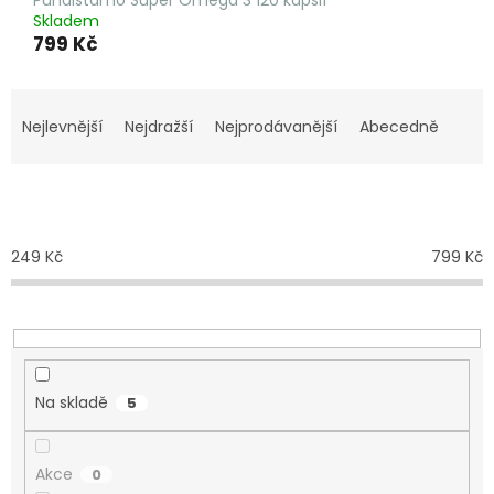
Puhdistamo Super Omega 3 120 kapslí
Skladem
799 Kč
Ř
a
Nejlevnější
Nejdražší
Nejprodávanější
Abecedně
z
e
n
Cena
í
p
249
Kč
799
Kč
r
o
d
u
k
t
Na skladě
5
ů
Akce
0