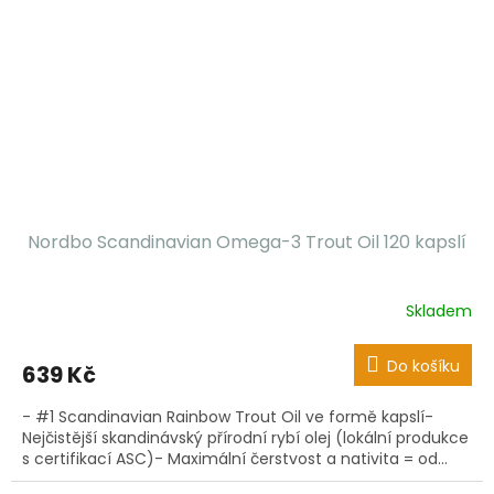
Nordbo Scandinavian Omega-3 Trout Oil 120 kapslí
Skladem
Do košíku
639 Kč
- #1 Scandinavian Rainbow Trout Oil ve formě kapslí-
Nejčistější skandinávský přírodní rybí olej (lokální produkce
s certifikací ASC)- Maximální čerstvost a nativita = od...