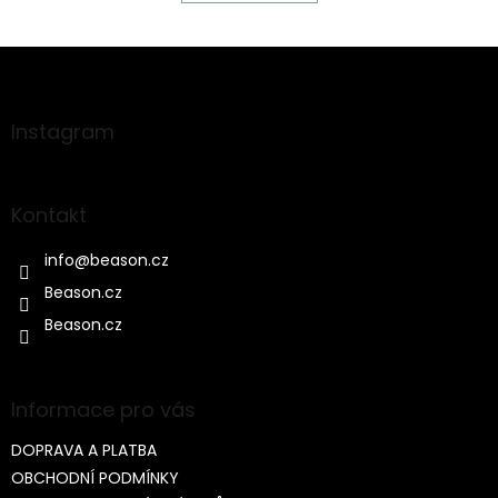
Z
á
p
a
Instagram
t
í
Kontakt
info
@
beason.cz
Beason.cz
Beason.cz
Informace pro vás
DOPRAVA A PLATBA
OBCHODNÍ PODMÍNKY