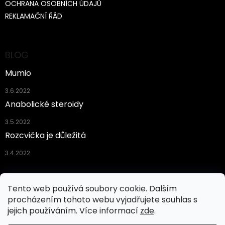
OCHRANA OSOBNÍCH ÚDAJŮ
REKLAMAČNÍ ŘÁD
BLOG
Mumio
3.6.2022
Anabolické steroidy
3.5.2022
Rozcvička je důležitá
3.4.2022
Facebook
Tento web používá soubory cookie. Dalším
procházením tohoto webu vyjadřujete souhlas s
jejich používáním. Více informací
zde
.