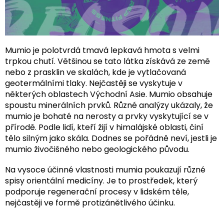
Mumio je polotvrdá tmavá lepkavá hmota s velmi
trpkou chutí. Většinou se tato látka získává ze země
nebo z prasklin ve skalách, kde je vytlačovaná
geotermálními tlaky. Nejčastěji se vyskytuje v
některých oblastech Východní Asie. Mumio obsahuje
spoustu minerálních prvků. Různé analýzy ukázaly, že
mumio je bohaté na nerosty a prvky vyskytující se v
přírodě. Podle lidí, kteří žijí v himalájské oblasti, činí
tělo silným jako skála. Dodnes se pořádně neví, jestli je
mumio živočišného nebo geologického původu.
Na vysoce účinné vlastnosti mumia poukazují různé
spisy orientální medicíny. Je to prostředek, který
podporuje regenerační procesy v lidském těle,
nejčastěji ve formě protizánětlivého účinku.