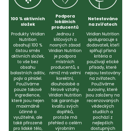
Podpora
100 % aktivních
Netestováno
lokálních
složek
na zvířatech
producentů
Produkty Viridian
Jednou z
Viridian Nutrition
Nutrition
klíčových a
spolupracuje s
obsahují 100 %
nosných zásad
dodavateli, kteří
čistou směs
Viridian Nutrition
splňují přísná
aktivních složek,
je podpora
kritéria a
to vše bez
místních
používají etické
obsahu
producentů, s
přísady, které
balastních aditiv,
nimiž má velmi
nejsou testovány
pojiv a plnidel.
korektní,
na zvířatech.
Používáme
dlouhodobé a
Používáme
pouze takové
férové vztahy.
suroviny, které
ingredience,
Viridian Nutrition
jsou založeny na
které jsou nejen
tak garantuje
recenzovaných
maximálně
kvalitu svých
vědeckých
účinné a
doplňků,
studiích a
využitelné, ale
protože má
pochází z
také přirozené
přehled o celém
nejlepších
pro lidské tělo,
výrobním
dostupných