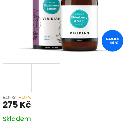
549 Kč
–49 %
549 Kč
–49 %
275 Kč
Měrná
Skladem
cena: