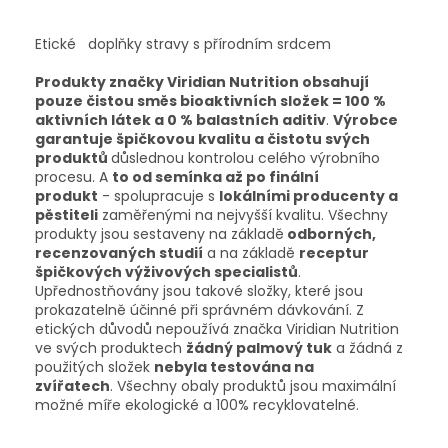
Etické doplňky stravy s přírodním srdcem
Produkty značky Viridian Nutrition obsahují
pouze čistou směs bioaktivních složek = 100 %
aktivních látek a 0 % balastních aditiv
.
Výrobce
garantuje špičkovou kvalitu a čistotu svých
produktů
důslednou kontrolou celého výrobního
procesu. A
to od semínka až po finální
produkt
- spolupracuje s
lokálními producenty a
pěstiteli
zaměřenými na nejvyšší kvalitu. Všechny
produkty jsou sestaveny na základě
odborných,
recenzovaných studií
a na základě
receptur
špičkových výživových specialistů
.
Upřednostňovány jsou takové složky, které jsou
prokazatelně účinné při správném dávkování. Z
etických důvodů nepoužívá značka Viridian Nutrition
ve svých produktech
žádný palmový tuk
a žádná z
použitých složek
nebyla testována na
zvířatech
. Všechny obaly produktů jsou maximální
možné míře ekologické a 100% recyklovatelné.