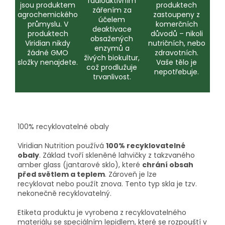
radioaktivním
jsou produktem
produktech
zářením za
agrochemického
zastoupeny z
účelem
průmyslu. V
komerčních
deaktivace
produktech
důvodů – nikoli
obsažených
Viridian nikdy
nutričních, nebo
enzymů a
žádné GMO
zdravotních.
živých biokultur,
složky nenajdete.
Vaše tělo je
což prodlužuje
nepotřebuje.
trvanlivost.
100% recyklovatelné obaly
Viridian Nutrition používá
100% recyklovatelné
obaly
. Základ tvoří skleněné lahvičky z takzvaného
amber glass (jantarové sklo), které
chrání obsah
před světlem a teplem
. Zároveň je lze
recyklovat nebo použít znova. Tento typ skla je tzv.
nekonečně recyklovatelný.
Etiketa produktu je vyrobena z recyklovatelného
materiálu se speciálním lepidlem, které se rozpouští v