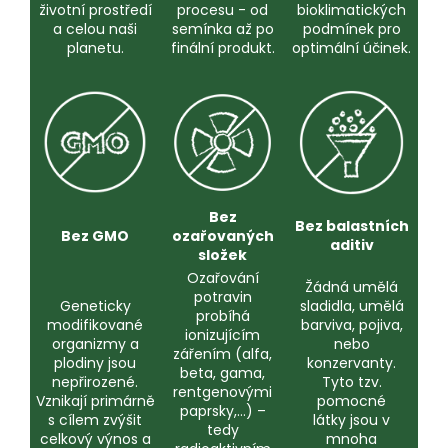
životní prostředí
procesu - od
bioklimatických
a celou naši
semínka až po
podmínek pro
planetu.
finální produkt.
optimální účinek.
Bez
Bez balastních
Bez GMO
ozařovaných
aditiv
složek
Ozařování
Žádná umělá
potravin
Geneticky
sladidla, umělá
probíhá
modifikované
barviva, pojiva,
ionizujícím
organizmy a
nebo
zářením (alfa,
plodiny jsou
konzervanty.
beta, gama,
nepřirozené.
Tyto tzv.
rentgenovými
Vznikají primárně
pomocné
paprsky,…) –
s cílem zvýšit
látky jsou v
tedy
celkový výnos a
mnoha