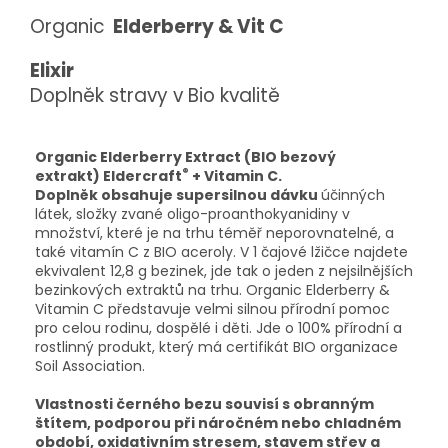
Organic
Elderberry & Vit C
Elixir
Doplněk stravy v Bio kvalitě
Organic Elderberry Extract (BIO bezový
®
extrakt) Eldercraft
+ Vitamin C.
Doplněk obsahuje supersilnou dávku
účinných
látek, složky zvané oligo-proanthokyanidiny v
množství, které je na trhu téměř neporovnatelné, a
také vitamín C z BIO aceroly. V 1 čajové lžičce najdete
ekvivalent 12,8 g bezinek, jde tak o jeden z nejsilnějších
bezinkových extraktů na trhu. Organic Elderberry &
Vitamin C představuje velmi silnou přírodní pomoc
pro celou rodinu, dospělé i děti. Jde o 100% přírodní a
rostlinný produkt, který má certifikát BIO organizace
Soil Association.
Vlastnosti černého bezu souvisí s obranným
štítem, podporou při náročném nebo chladném
období, oxidativním stresem, stavem střev a