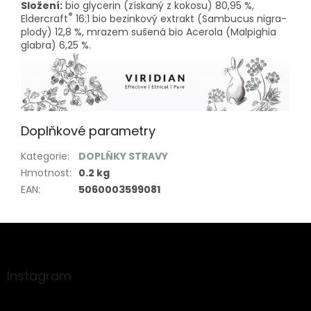
Složení:
bio glycerin (získaný z kokosu) 80,95 %,
®
Eldercraft
16:1 bio bezinkový extrakt (Sambucus nigra-
plody) 12,8 %, mrazem sušená bio Acerola (Malpighia
glabra) 6,25 %.
Doplňkové parametry
Kategorie
:
DOPLŇKY STRAVY
Hmotnost
:
0.2 kg
EAN
:
5060003599081
Z
á
p
a
Instagram
t
í