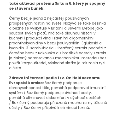
také aktivací proteinu Sirtuin 6, který je spojený
se stavem buněk.
Černý bez je jedna z nejčastěji používaných
prospěšných rostlin na světě. Nazývá se také bezinka
a běžně se vyskytuje v Británii a Severní Evropě jako
součást živých plotů, má také dlouhou historii v
kuchyni i produkci vína. Hlavními oligomerními
proanthokyanidiny v bezu jsoukyanidin-3glukosid a
kyanidin-3-sambubiosid. Obsažený extrakt pochází z
černého bezu z Rakouska a z brazilské aceroly. Extrakt
je získaný patentovanou mechanickou metodou bez
použití rozpouštědel, výsledná složka je tak zcela ryzí
a čistá.
Zdravotní tvrzení podle tzv. On Hold seznamu
Evropské komise:
Bez černý podporuje
obranyschopnost těla, pomáhá podporovat imunitní
systém / Bez černý podporuje dýchací cesty,
pomáhá eliminovat diskomfort v dýchací cestách
/ Bez černý podporuje přirozené mechanismy tělesné
očisty / Bez černý přispívá k eliminaci toxinů.