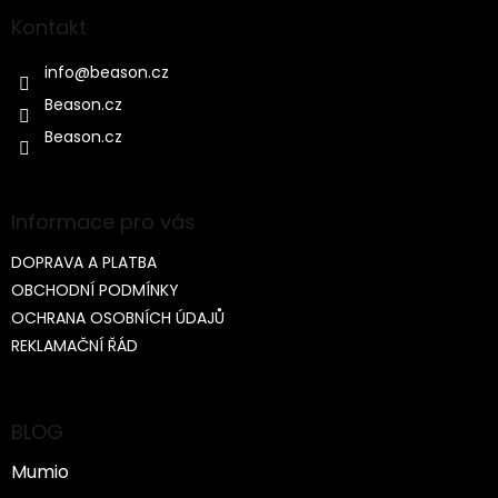
Kontakt
info
@
beason.cz
Beason.cz
Beason.cz
Informace pro vás
DOPRAVA A PLATBA
OBCHODNÍ PODMÍNKY
OCHRANA OSOBNÍCH ÚDAJŮ
REKLAMAČNÍ ŘÁD
BLOG
Mumio