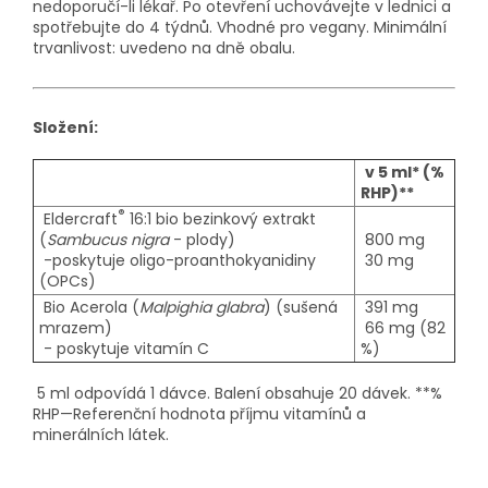
nedoporučí-li lékař. Po otevření uchovávejte v lednici a
spotřebujte do 4 týdnů. Vhodné pro vegany. Minimální
trvanlivost: uvedeno na dně obalu.
Složení:
v 5 ml* (%
RHP)**
®
Eldercraft
16:1 bio bezinkový extrakt
(
Sambucus nigra
- plody)
800 mg
-poskytuje oligo-proanthokyanidiny
30 mg
(OPCs)
Bio Acerola (
Malpighia glabra
) (sušená
391 mg
mrazem)
66 mg (82
- poskytuje vitamín C
%)
5 ml odpovídá 1 dávce. Balení obsahuje 20 dávek. **%
RHP—Referenční hodnota příjmu vitamínů a
minerálních látek.