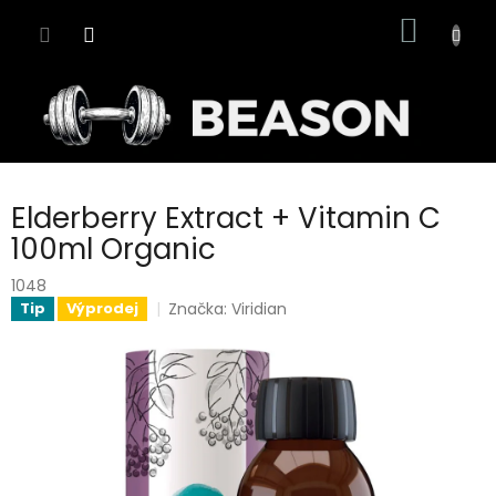
Přejít
NÁKUP
na
obsah
KOŠÍK
Elderberry Extract + Vitamin C
100ml Organic
1048
Značka:
Viridian
Tip
Výprodej