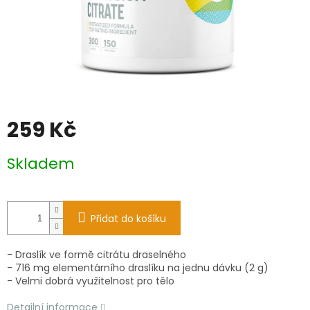
259 Kč
Měrná
Skladem
cena:
Přidat do košíku
- Draslík ve formě citrátu draselného
- 716 mg elementárního draslíku na jednu dávku (2 g)
- Velmi dobrá využitelnost pro tělo
Detailní informace