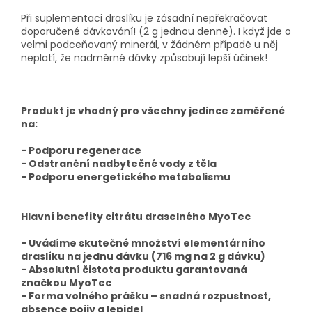
Při suplementaci draslíku je zásadní nepřekračovat
doporučené dávkování! (2 g jednou denně). I když jde o
velmi podceňovaný minerál, v žádném případě u něj
neplatí, že nadměrné dávky způsobují lepší účinek!
Produkt je vhodný pro všechny jedince zaměřené
na:
- Podporu regenerace
- Odstranění nadbytečné vody z těla
- Podporu energetického metabolismu
Hlavní benefity citrátu draselného MyoTec
- Uvádíme skutečné množství elementárního
draslíku na jednu dávku (716 mg na 2 g dávku)
- Absolutní čistota produktu garantovaná
značkou MyoTec
- Forma volného prášku – snadná rozpustnost,
absence pojiv a lepidel