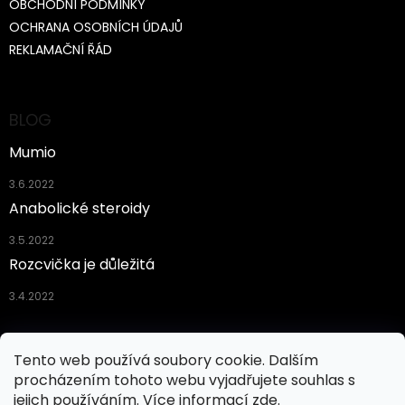
OBCHODNÍ PODMÍNKY
OCHRANA OSOBNÍCH ÚDAJŮ
REKLAMAČNÍ ŘÁD
BLOG
Mumio
3.6.2022
Anabolické steroidy
3.5.2022
Rozcvička je důležitá
3.4.2022
Facebook
Tento web používá soubory cookie. Dalším
procházením tohoto webu vyjadřujete souhlas s
jejich používáním. Více informací
zde
.