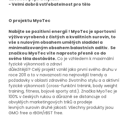
- Velmi dobrá vstřebatelnost pro tělo
O projektu MyoTec
Nabijte se pozitivní energií ! MyoTec je sportovní
výživa vyrobená z čistých a kvalitních surovin, to
vše s nulovým obsahem umělých sladidel a
minimalizovaným obsahem balastních aditiv. Se
značkou MyoTec víte naprosto přesně co do
svého těla dostáváte.
Co je vzhledem k maximální
fyzické výkonnosti a zdraví
důležitější? Celý projekt vznikl jako první svého druhu v
roce 2011 a to v navaznosti na nejnovější trendy a
požadavky v oblasti zdravého životního stylu a a aktivní
fyzické výkonnosti (cross-funkční trénink, body weight
training, fitness, bojové sporty atd.). Značka MyoTec je
100% v českých rukou a důrazně se distancuje od
obvyklých marketingových triků a prodeje
levných surovin druhé jakosti. Všechny produkty jsou
GMO free a rBGH/rBST free.