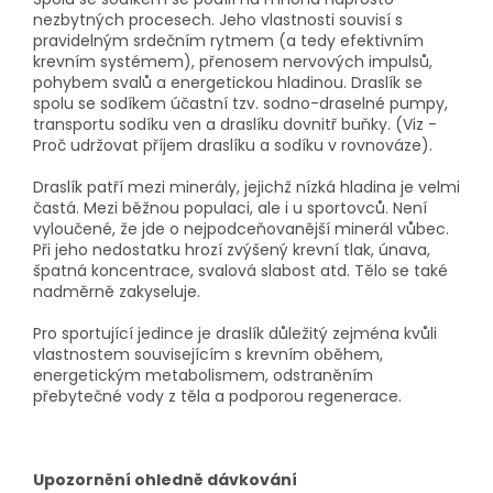
nezbytných procesech. Jeho vlastnosti souvisí s
pravidelným srdečním rytmem (a tedy efektivním
krevním systémem), přenosem nervových impulsů,
pohybem svalů a energetickou hladinou. Draslík se
spolu se sodíkem účastní tzv. sodno-draselné pumpy,
transportu sodíku ven a draslíku dovnitř buňky. (Viz -
Proč udržovat příjem draslíku a sodíku v rovnováze).
Draslík patří mezi minerály, jejichž nízká hladina je velmi
častá. Mezi běžnou populaci, ale i u sportovců. Není
vyloučené, že jde o nejpodceňovanější minerál vůbec.
Při jeho nedostatku hrozí zvýšený krevní tlak, únava,
špatná koncentrace, svalová slabost atd. Tělo se také
nadměrně zakyseluje.
Pro sportující jedince je draslík důležitý zejména kvůli
vlastnostem souvisejícím s krevním oběhem,
energetickým metabolismem, odstraněním
přebytečné vody z těla a podporou regenerace.
Upozornění ohledně dávkování