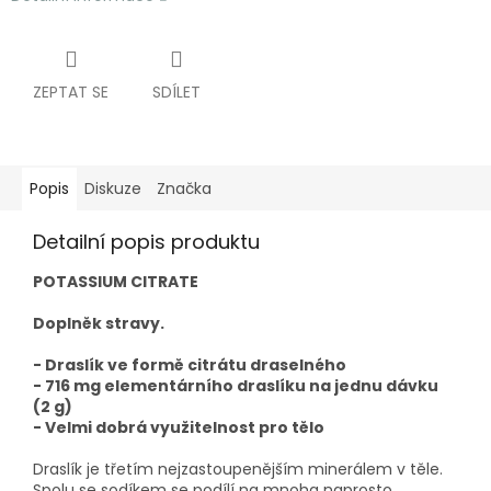
ZEPTAT SE
SDÍLET
Popis
Diskuze
Značka
Detailní popis produktu
POTASSIUM CITRATE
Doplněk stravy.
- Draslík ve formě citrátu draselného
- 716 mg elementárního draslíku na jednu dávku
(2 g)
- Velmi dobrá využitelnost pro tělo
Draslík je třetím nejzastoupenějším minerálem v těle.
Spolu se sodíkem se podílí na mnoha naprosto