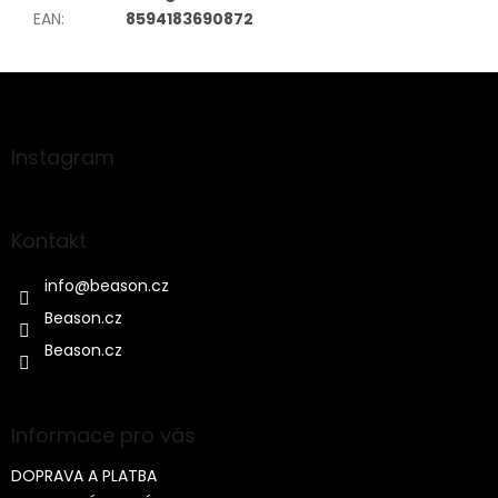
EAN
:
8594183690872
Z
á
p
a
Instagram
t
í
Kontakt
info
@
beason.cz
Beason.cz
Beason.cz
Informace pro vás
DOPRAVA A PLATBA