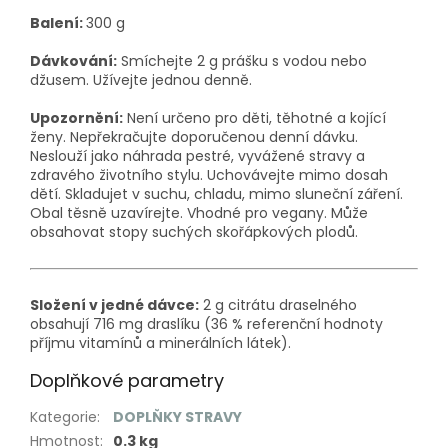
Balení:
300 g
Dávkování:
Smíchejte 2 g prášku s vodou nebo
džusem. Užívejte jednou denně.
Upozornění:
Není určeno pro děti, těhotné a kojící
ženy. Nepřekračujte doporučenou denní dávku.
Neslouží jako náhrada pestré, vyvážené stravy a
zdravého životního stylu. Uchovávejte mimo dosah
dětí. Skladujet v suchu, chladu, mimo sluneční záření.
Obal těsně uzavírejte. Vhodné pro vegany. Může
obsahovat stopy suchých skořápkových plodů.
Složení v jedné dávce:
2 g citrátu draselného
obsahují 716 mg draslíku (36 % referenční hodnoty
příjmu vitamínů a minerálních látek).
Doplňkové parametry
Kategorie
:
DOPLŇKY STRAVY
Hmotnost
:
0.3 kg