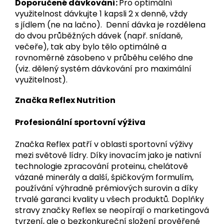
Doporučené dávkování:
Pro optimální
využitelnost dávkujte 1 kapsli 2 x denně, vždy
s jídlem (ne na lačno). Denní dávka je rozdělena
do dvou průběžných dávek (např. snídaně,
večeře), tak aby bylo tělo optimálně a
rovnoměrně zásobeno v průběhu celého dne
(viz. dělený systém dávkování pro maximální
využitelnost).
Značka Reflex Nutrition
Profesionální sportovní výživa
Značka Reflex patří v oblasti sportovní výživy
mezi světové lídry. Díky inovacím jako je nativní
technologie zpracování proteinu, chelátově
vázané minerály a další, špičkovým formulím,
používání výhradně prémiových surovin a díky
trvalé garanci kvality u všech produktů. Doplňky
stravy značky Reflex se neopírají o marketingová
tvrzení, ale o bezkonkureční složení prověřené