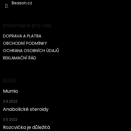
Beason.cz
Informace pro vás
DOPRAVA A PLATBA
OBCHODNÍ PODMÍNKY
OCHRANA OSOBNÍCH ÚDAJŮ
REKLAMAČNÍ ŘÁD
BLOG
Mumio
3.6.2022
Anabolické steroidy
3.5.2022
Rozcvička je důležitá