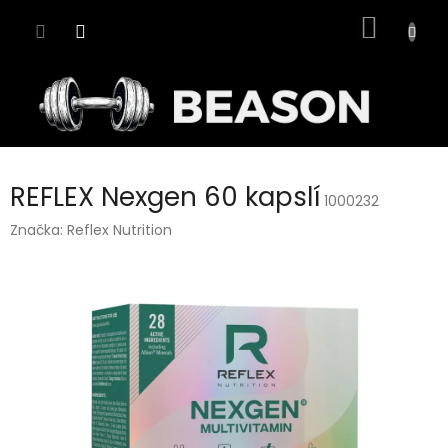
Přejít
NÁKUP
na
obsah
KOŠÍK
REFLEX Nexgen 60 kapslí
1000232
Značka:
Reflex Nutrition