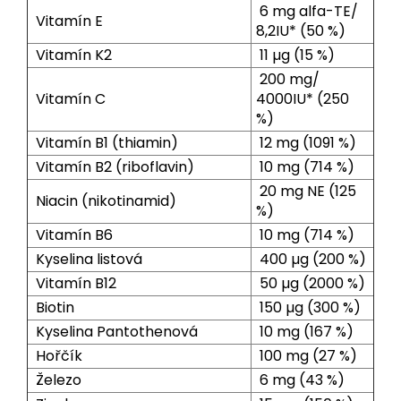
6 mg alfa-TE/
Vitamín E
8,2IU* (50 %)
Vitamín K2
11 µg (15 %)
200 mg/
Vitamín C
4000IU* (250
%)
Vitamín B1 (thiamin)
12 mg (1091 %)
Vitamín B2 (riboflavin)
10 mg (714 %)
20 mg NE (125
Niacin (nikotinamid)
%)
Vitamín B6
10 mg (714 %)
Kyselina listová
400 µg (200 %)
Vitamín B12
50 µg (2000 %)
Biotin
150 µg (300 %)
Kyselina Pantothenová
10 mg (167 %)
Hořčík
100 mg (27 %)
Železo
6 mg (43 %)