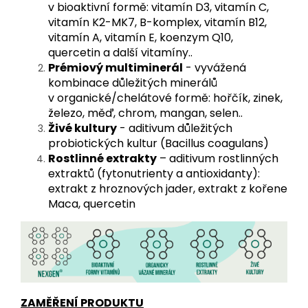
v bioaktivní formě: vitamín D3, vitamín C,
vitamín K2-MK7, B-komplex, vitamín B12,
vitamín A, vitamín E, koenzym Q10,
quercetin a další vitamíny..
Prémiový multiminerál
- vyvážená
kombinace důležitých minerálů
v organické/chelátové formě: hořčík, zinek,
železo, měď, chrom, mangan, selen..
Živé kultury
- aditivum důležitých
probiotických kultur (Bacillus coagulans)
Rostlinné extrakty
– aditivum rostlinných
extraktů (fytonutrienty a antioxidanty):
extrakt z hroznových jader, extrakt z kořene
Maca, quercetin
ZAMĚŘENÍ PRODUKTU