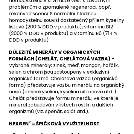
homocysteinu v krvi může vést k závažným
problémům a zpomalené regeneraci, popř.
rekonvalescenci. S normální hladinou
homocysteinu souvisí dostatečný příjem kyseliny
listové (200 % DDD v produktu), vitamínu B12
(2000 % DDD v produktu) a vitamínu B6 (714 %
DDD v produktu).
DŮLEŽITÉ MINERÁLY V ORGANICKÝCH
FORMÁCH (CHELÁT, CHELÁTOVÁ VAZBA)
-
Vybrané minerály: zinek, měď, mangan, hořčík,
selen a chrom jsou zastoupeny v exkluzivní
organické formě. Chelátová vazba (organická
forma) představuje vazbu minerálu na organický
nosič (aminokyselina, kyselina citronová atd..).
Chelát představuje formu minerálu, ve které je
minerál zabudován v listech rostlin a dalších
organizmů (viz. špenát, salát atd.).
®
NEXGEN
= ŠPIČKOVÁ VYUŽITELNOST