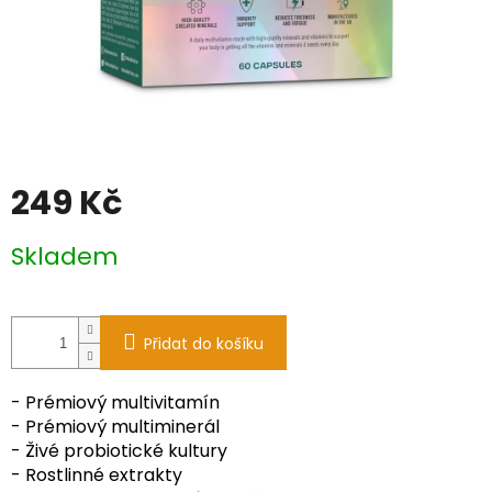
249 Kč
Měrná
Skladem
cena:
Přidat do košíku
- Prémiový multivitamín
- Prémiový multiminerál
- Živé probiotické kultury
- Rostlinné extrakty