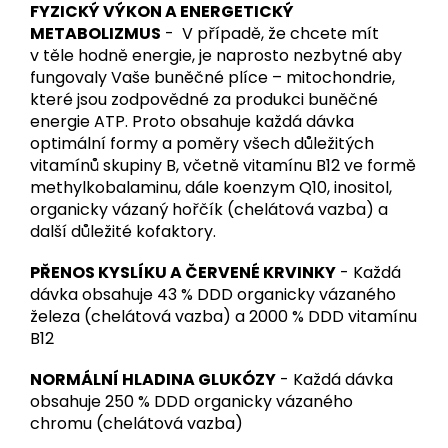
FYZICKÝ VÝKON A ENERGETICKÝ
METABOLIZMUS
- V případě, že chcete mít
v těle hodně energie, je naprosto nezbytné aby
fungovaly Vaše buněčné plíce – mitochondrie,
které jsou zodpovědné za produkci buněčné
energie ATP. Proto obsahuje každá dávka
optimální formy a poměry všech důležitých
vitamínů skupiny B, včetně vitamínu B12 ve formě
methylkobalaminu, dále koenzym Q10, inositol,
organicky vázaný hořčík (chelátová vazba) a
další důležité kofaktory.
PŘENOS KYSLÍKU A ČERVENÉ KRVINKY
- Každá
dávka obsahuje 43 % DDD organicky vázaného
železa (chelátová vazba) a 2000 % DDD vitamínu
B12
NORMÁLNÍ HLADINA GLUKÓZY
- Každá dávka
obsahuje 250 % DDD organicky vázaného
chromu (chelátová vazba)