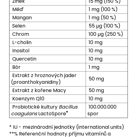
Zinek
15 mg (150 %)
Měď
1 mg (100 %)
Mangan
1 mg (50 %)
Selen
55 µg (100 %)
Chrom
100 µg (250 %)
L-cholin
10 mg
Inositol
10 mg
Quercetin
10 mg
Bór
1 mg
Extrakt z hroznových jader
50 mg
(proanthokyanidiny)
Extrakt z kořene Macy
50 mg
Koenzym Q10
10 mg
Probiotické kultury
Bacillus
100.000.000
®
coagulans
LactoSpore
spor
* IU - mezinárodní jednotky (international units)
**% Referenční hodnoty příjmu vitamínů a