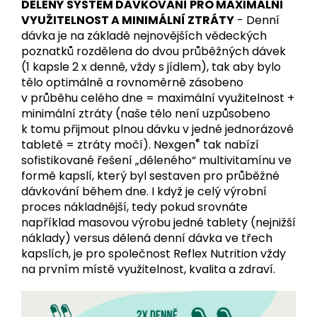
DĚLENÝ SYSTÉM DÁVKOVÁNÍ PRO MAXIMÁLNÍ
VYUŽITELNOST A MINIMÁLNÍ ZTRÁTY
- Denní
dávka je na základě nejnovějších vědeckých
poznatků rozdělena do dvou průběžných dávek
(1 kapsle 2 x denně, vždy s jídlem), tak aby bylo
tělo optimálně a rovnoměrně zásobeno
v průběhu celého dne = maximální využitelnost +
minimální ztráty (naše tělo není uzpůsobeno
k tomu přijmout plnou dávku v jedné jednorázové
®
tabletě = ztráty močí). Nexgen
tak nabízí
sofistikované řešení „děleného“ multivitamínu ve
formě kapslí, který byl sestaven pro průběžné
dávkování během dne. I když je celý výrobní
proces nákladnější, tedy pokud srovnáte
například masovou výrobu jedné tablety (nejnižší
náklady) versus dělená denní dávka ve třech
kapslích, je pro společnost Reflex Nutrition vždy
na prvním místě využitelnost, kvalita a zdraví.