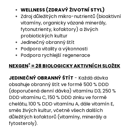
WELLNESS (ZDRAVÝ ŽIVOTNÍ STYL)
Zdroj důležitých mikro-nutrientů (bioaktivní
vitamíny, organicky vázané minerály,
fytonutrienty, kofaktory) a živých
probiotických kultur
Jedinečný obranný štít
Podpora vitality a výkonnosti
Podpora rychlejší regenerace
®
NEXGEN
= 28 BIOLOGICKY AKTIVNÍCH SLOŽEK
JEDINEČNÝ OBRANNÝ ŠTÍT
- Každá dávka
obsahuje obranný štít ve formě 500 % DDD
(doporučená denní dávka) vitamínu D3, 250 %
DDD vitamínu C, 150 % DDD zinku ve formě
chelátu, 100 % DDD vitamínu A, dále vitamín E,
směs živých kultur, včetně všech dalších
důležitých kofaktorů (vitamíny, minerály a
fytosteroly).