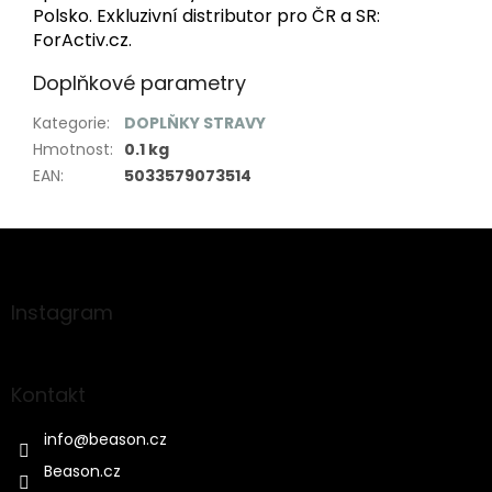
Polsko. Exkluzivní distributor pro ČR a SR:
ForActiv.cz.
Doplňkové parametry
Kategorie
:
DOPLŇKY STRAVY
Hmotnost
:
0.1 kg
EAN
:
5033579073514
Z
á
p
a
Instagram
t
í
Kontakt
info
@
beason.cz
Beason.cz