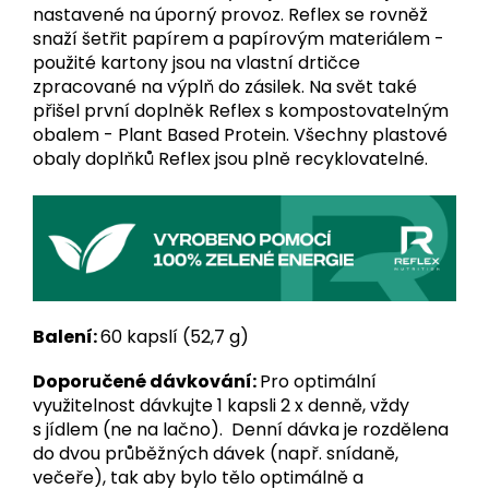
nastavené na úporný provoz. Reflex se rovněž
snaží šetřit papírem a papírovým materiálem -
použité kartony jsou na vlastní drtičce
zpracované na výplň do zásilek. Na svět také
přišel první doplněk Reflex s kompostovatelným
obalem - Plant Based Protein. Všechny plastové
obaly doplňků Reflex jsou plně recyklovatelné.
Balení:
60 kapslí (52,7 g)
Doporučené dávkování:
Pro optimální
využitelnost dávkujte 1 kapsli 2 x denně, vždy
s jídlem (ne na lačno). Denní dávka je rozdělena
do dvou průběžných dávek (např. snídaně,
večeře), tak aby bylo tělo optimálně a