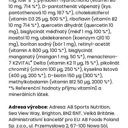
mg, 1091 %*), pyridoxin-hydrochlorid (vitamin B6
10 mg, 714 %*), D-pantothenát vápenatý (kys.
pantothenová 10 mg, 167 %*), cholekalciferol
(vitamin D3 25 µg, 500 %*), riboflavin (vitamín B2
10 mg 714 %*), quercetin dihydrát (quercetin 10
mg), bisglycinát měďnatý (měď 1 mg, 100 %*),
inositol 10 mg, ubidekarenon (koenzym Q10 10
mg), boritan sodný (bór 1 mg), retinyl-acetát
(vitamin A 800 µg, 100 %*), bisglycinát
manganatý (mangan 1 mg, 50 %*), menachinon-
®
7 K2VITAL
Delta (vitamin K2 11 µg, 15 %*), pikolinát
chromitý (chrom 100 µg, 250 %*), kyselina listová
(400 µg, 200 %*), D-biotin 150 µg (300 %*),
methylkobalamin (vitamin B12 50 µg, 2000 %*).
*% Referenční hodnoty příjmu vitamínů a
minerálních látek.
Adresa výrobce:
Adresa: AB Sports Nutrition,
Sea View Way, Brighton, BN2 6NT, Velká Británie.
Administrativní kancelář pro EU: AB Foods Poland
Sp. z.o.o., ul. Przemysłowa 2, 67-100 Nowa Sól,