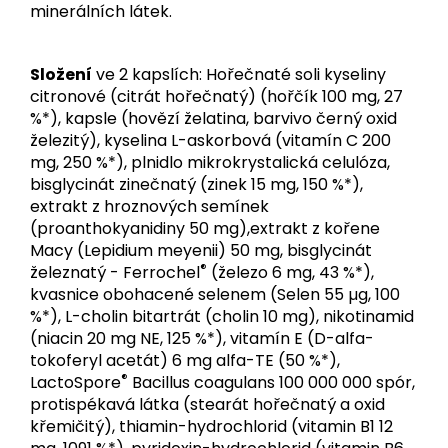
minerálních látek.
Složení
ve 2 kapslích: Hořečnaté soli kyseliny
citronové (citrát hořečnatý) (hořčík 100 mg, 27
%*), kapsle (hovězí želatina, barvivo černý oxid
železitý), kyselina L-askorbová (vitamín C 200
mg, 250 %*), plnidlo mikrokrystalická celulóza,
bisglycinát zinečnatý (zinek 15 mg, 150 %*),
extrakt z hroznových semínek
(proanthokyanidiny 50 mg),extrakt z kořene
Macy (Lepidium meyenii) 50 mg, bisglycinát
®
železnatý - Ferrochel
(železo 6 mg, 43 %*),
kvasnice obohacené selenem (Selen 55 µg, 100
%*), L-cholin bitartrát (cholin 10 mg), nikotinamid
(niacin 20 mg NE, 125 %*), vitamín E (D-alfa-
tokoferyl acetát) 6 mg alfa-TE (50 %*),
®
LactoSpore
Bacillus coagulans 100 000 000 spór,
protispékavá látka (stearát hořečnatý a oxid
křemičitý), thiamin-hydrochlorid (vitamin B1 12