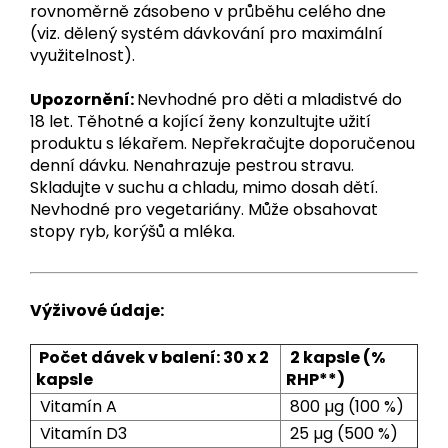
rovnoměrně zásobeno v průběhu celého dne
(viz. dělený systém dávkování pro maximální
využitelnost).
Upozornění:
Nevhodné pro děti a mladistvé do
18 let. Těhotné a kojící ženy konzultujte užití
produktu s lékařem. Nepřekračujte doporučenou
denní dávku. Nenahrazuje pestrou stravu.
Skladujte v suchu a chladu, mimo dosah dětí.
Nevhodné pro vegetariány. Může obsahovat
stopy ryb, korýšů a mléka.
Výživové údaje:
Počet dávek v balení: 30 x 2
2 kapsle (%
kapsle
RHP**)
Vitamín A
800 µg (100 %)
Vitamín D3
25 µg (500 %)