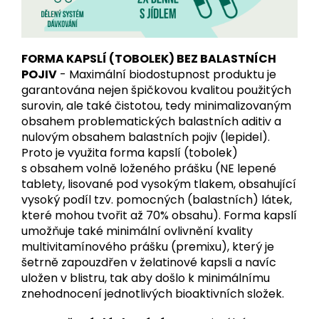
FORMA KAPSLÍ (TOBOLEK) BEZ BALASTNÍCH
POJIV
- Maximální biodostupnost produktu je
garantována nejen špičkovou kvalitou použitých
surovin, ale také čistotou, tedy minimalizovaným
obsahem problematických balastních aditiv a
nulovým obsahem balastních pojiv (lepidel).
Proto je využita forma kapslí (tobolek)
s obsahem volně loženého prášku (NE lepené
tablety, lisované pod vysokým tlakem, obsahující
vysoký podíl tzv. pomocných (balastních) látek,
které mohou tvořit až 70% obsahu). Forma kapslí
umožňuje také minimální ovlivnění kvality
multivitamínového prášku (premixu), který je
šetrně zapouzdřen v želatinové kapsli a navíc
uložen v blistru, tak aby došlo k minimálnímu
znehodnocení jednotlivých bioaktivních složek.