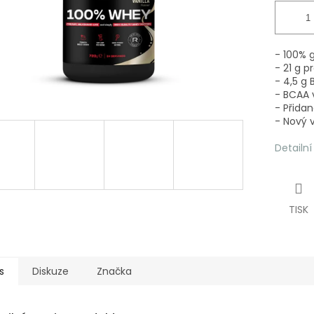
- 100% 
- 21 g p
- 4,5 g
- BCAA v
- Přida
- Nový 
Detailn
TISK
s
Diskuze
Značka