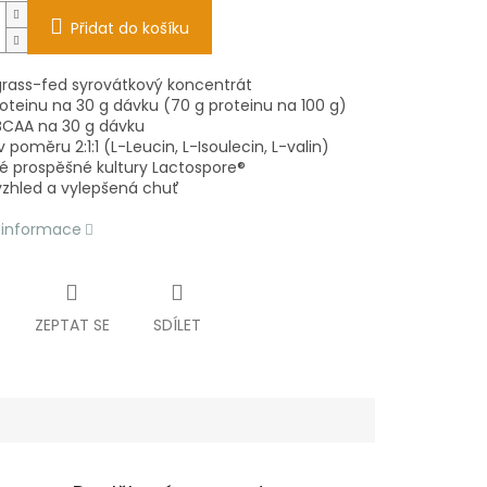
Přidat do košíku
grass-fed syrovátkový koncentrát
roteinu na 30 g dávku (70 g proteinu na 100 g)
 BCAA na 30 g dávku
 poměru 2:1:1 (L-Leucin, L-Isoulecin, L-valin)
né prospěšné kultury Lactospore®
vzhled a vylepšená chuť
í informace
ZEPTAT SE
SDÍLET