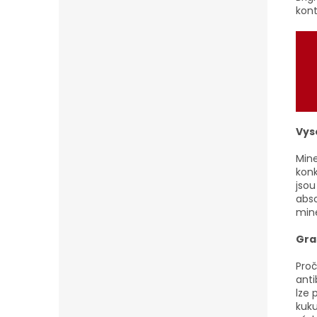
kon
Vys
Mine
konk
jsou
abso
mine
Gra
Proč
anti
lze
kuku