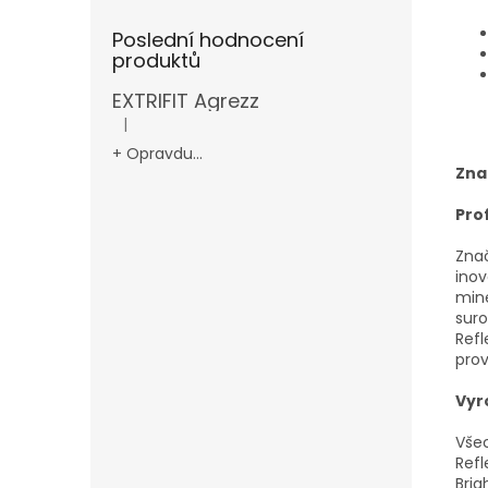
Poslední hodnocení
produktů
EXTRIFIT Agrezz
|
Hodnocení produktu je 5 z 5 hvězdiček.
+ Opravdu...
Zna
Pro
Znač
inov
mine
suro
Refl
prov
Vyr
Všec
Refl
Brig