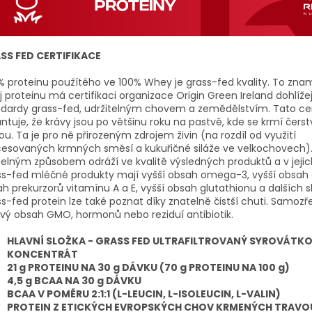
SS FED CERTIFIKACE
% proteinu použítého ve 100% Whey je grass-fed kvality. To zna
j proteinu má certifikaci organizace Origin Green Ireland dohlíže
dardy grass-fed, udržitelným chovem a zemědělstvím. Tato cer
ntuje, že krávy jsou po většinu roku na pastvě, kde se krmí čers
ou. Ta je pro ně přirozeným zdrojem živin (na rozdíl od využití
esovaných krmných směsí a kukuřičné siláže ve velkochovech).
elným způsobem odráží ve kvalitě výsledných produktů a v jejic
s-fed mléčné produkty mají vyšší obsah omega-3, vyšší obsah C
h prekurzorů vitamínu A a E, vyšší obsah glutathionu a dalších s
s-fed protein lze také poznat díky znatelně čistší chuti. Samozř
vý obsah GMO, hormonů nebo reziduí antibiotik.
HLAVNÍ SLOŽKA - GRASS FED ULTRAFILTROVANÝ SYROVÁTK
KONCENTRÁT
21 g PROTEINU NA 30 g DÁVKU (70 g PROTEINU NA 100 g)
4,5 g BCAA NA 30 g DÁVKU
BCAA V POMĚRU 2:1:1 (L-LEUCIN, L-ISOLEUCIN, L-VALIN)
PROTEIN Z ETICKÝCH EVROPSKÝCH CHOV KRMENÝCH TRAVO