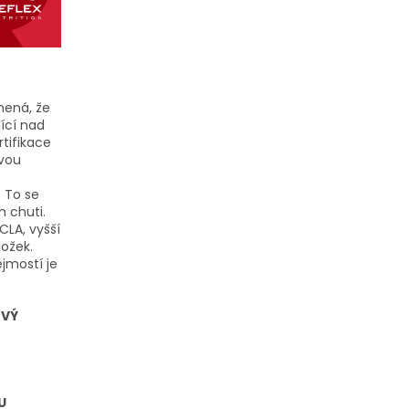
mená, že
jící nad
tifikace
tvou
 To se
h chuti.
LA, vyšší
ložek.
ejmostí je
OVÝ
U