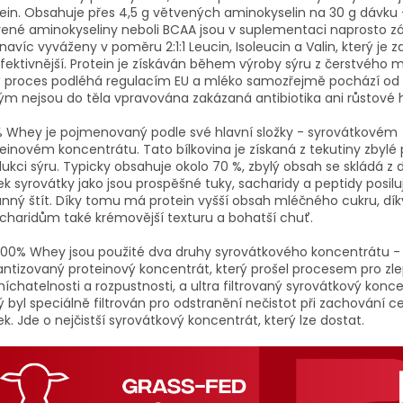
ein. Obsahuje přes 4,5 g větvených aminokyselin na 30 g dávku 
ené aminokyseliny neboli BCAA jsou v suplementaci naprosto zá
navíc vyváženy v poměru 2:1:1 Leucin, Isoleucin a Valin, který je z
fektivnější. Protein je získáván během výroby sýru z čerstvého m
 proces podléhá regulacím EU a mléko samozřejmě pochází od 
ým nejsou do těla vpravována zakázaná antibiotika ani růstové
 Whey je pojmenovaný podle své hlavní složky - syrovátkovém
einovém koncentrátu. Tato bílkovina je získaná z tekutiny zbylé
ukci sýru. Typicky obsahuje okolo 70 %, zbylý obsah se skládá z 
ek syrovátky jako jsou prospěšné tuky, sacharidy a peptidy posiluj
nný štít. Díky tomu má protein vyšší obsah mléčného cukru, dí
charidům také krémovější texturu a bohatší chuť.
100% Whey jsou použité dva druhy syrovátkového koncentrátu -
antizovaný proteinový koncentrát, který prošel procesem pro zl
íchatelnosti a rozpustnosti, a ultra filtrovaný syrovátkový konce
ý byl speciálně filtrován pro odstranění nečistot při zachování 
ek. Jde o nejčistší syrovátkový koncentrát, který lze dostat.