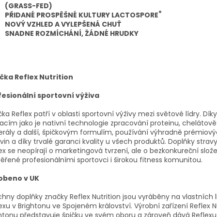
(GRASS-FED)
®
PŘIDANÉ PROSPĚŠNÉ KULTURY LACTOSPORE
NOVÝ VZHLED A VYLEPŠENÁ CHUŤ
SNADNE ROZMÍCHÁNÍ, ŽÁDNÉ HRUDKY
čka Reflex Nutrition
fesionální sportovní výživa
ka Reflex patří v oblasti sportovní výživy mezi světové lídry. Díky
acím jako je nativní technologie zpracování proteinu, chelátov
rály a další, špičkovým formulím, používání výhradně prémiov
vin a díky trvalé garanci kvality u všech produktů. Doplňky strav
ex se neopírají o marketingová tvrzení, ale o bezkonkureční slož
ěřené profesionálními sportovci i širokou fitness komunitou.
obeno v UK
hny doplňky značky Reflex Nutrition jsou vyráběny na vlastních 
exu v Brightonu ve Spojeném království. Výrobní zařízení Reflex Nu
htonu představuje špičku ve svém oboru a zároveň dává Reflexu