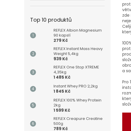
prot
větv
zde 
Top 10 produktů
neje
Celý
REFLEX Albion Magnesium
kter
90 kapslí
279 Kč
100%
prot
REFLEX Instant Mass Heavy
Weight 5,4kg
prod
939 Kč
slož
obra
REFLEX One Stop XTREME
a sa
4,35kg
1 485 Kč
Pro 
Instant Whey PRO 2,2kg
inst
1 845 Kč
rozm
kter
REFLEX 100% Whey Protein
slož
2kg
1 599 Kč
REFLEX Creapure Creatine
500g
789 Kč