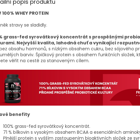
ailní popis produktu
 100% WHEY PROTEIN
něk stravy se sladidly.
% grass-fed syrovátkový koncentrát s prospěšnými probi
turami. Nejvyšší kvalita, lahodná chuť a vynikající rozpustn
 bez obsahu hormonů, s nízkým obsahem cukru, bez sójového pr
umělých barviv. Špičkový protein s obsahem funkčních složek, 
ete věřit na cestě za stanoveným cílem.
čové benefity
100% grass-fed syrovátkový koncentrát.
71 % bílkovin s vysokým obsahem BCAA a esenciálních aminoky
Plnější protein s vyšším zastoupením bioaktivních složek ze sy