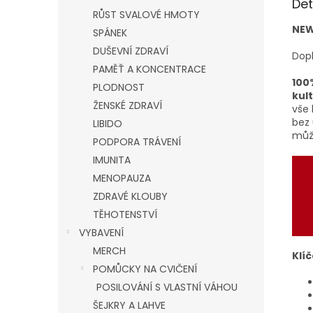
Det
RŮST SVALOVÉ HMOTY
NEW
SPÁNEK
DUŠEVNÍ ZDRAVÍ
Dopl
PAMĚŤ A KONCENTRACE
100
PLODNOST
kul
ŽENSKÉ ZDRAVÍ
vše
bez 
LIBIDO
můž
PODPORA TRÁVENÍ
IMUNITA
MENOPAUZA
ZDRAVÉ KLOUBY
TĚHOTENSTVÍ
VYBAVENÍ
MERCH
Klí
POMŮCKY NA CVIČENÍ
POSILOVÁNÍ S VLASTNÍ VÁHOU
ŠEJKRY A LAHVE