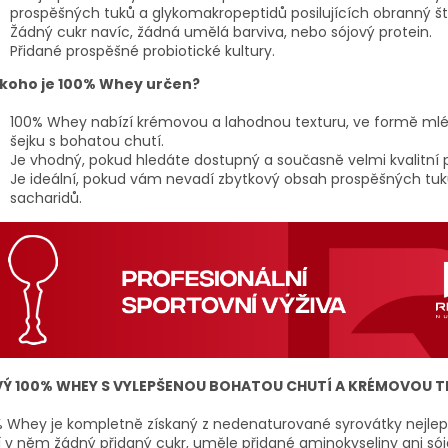
prospěšných tuků a glykomakropeptidů posilujících obranný ští
Žádný cukr navíc, žádná umělá barviva, nebo sójový protein.
Přidané prospěšné probiotické kultury.
 koho je 100% Whey určen?
100% Whey nabízí krémovou a lahodnou texturu, ve formě ml
šejku s bohatou chutí.
Je vhodný, pokud hledáte dostupný a současně velmi kvalitní p
Je ideální, pokud vám nevadí zbytkový obsah prospěšných tuk
sacharidů.
Ý 100% WHEY S VYLEPŠENOU BOHATOU CHUTÍ A KRÉMOVOU 
 Whey je kompletně získaný z nedenaturované syrovátky nejlepší
 v něm žádný přidaný cukr, uměle přidané aminokyseliny ani só