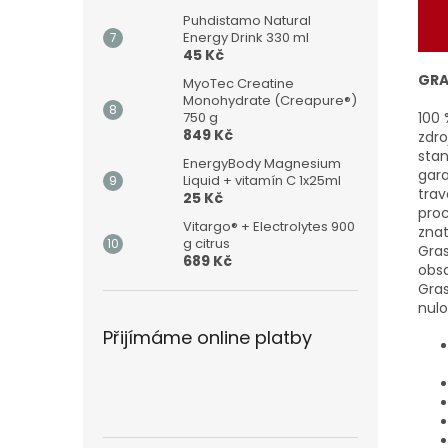
Puhdistamo Natural
Energy Drink 330 ml
45 Kč
GRA
MyoTec Creatine
Monohydrate (Creapure®)
100 
750 g
849 Kč
zdro
stan
EnergyBody Magnesium
gara
Liquid + vitamín C 1x25ml
trav
25 Kč
proc
Vitargo® + Electrolytes 900
znat
g citrus
Gras
689 Kč
obsa
Gras
nulo
Přijímáme online platby