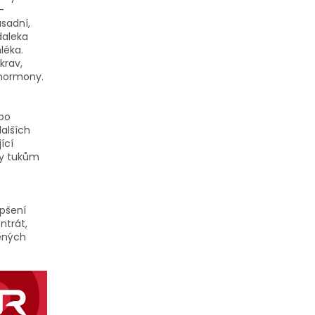
-
sadní,
daleka
léka.
krav,
 hormony.
 po
dalších
ící
ky tukům
epšení
ntrát,
cených