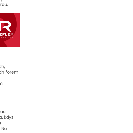
rdu.
ch,
ých forem
em
dua
a, když
á
. Na