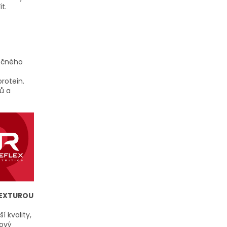
t.
éčného
rotein.
ů a
TEXTUROU
 kvality,
jový