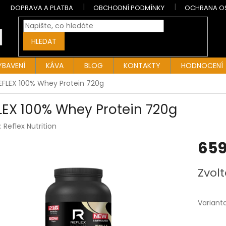
DOPRAVA A PLATBA
OBCHODNÍ PODMÍNKY
OCHRANA O
HLEDAT
YBAVENÍ
KÁVA
BLOG
KONTAKTY
HODNOCENÍ
EFLEX 100% Whey Protein 720g
LEX 100% Whey Protein 720g
:
Reflex Nutrition
659
Měrná
Zvolt
cena:
Variant