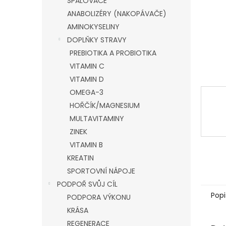
SPALOVAČE
e
ANABOLIZÉRY (NAKOPÁVAČE)
l
AMINOKYSELINY
DOPLŇKY STRAVY
PREBIOTIKA A PROBIOTIKA
VITAMIN C
VITAMIN D
OMEGA-3
HOŘČÍK/MAGNESIUM
MULTAVITAMINY
ZINEK
VITAMIN B
KREATIN
SPORTOVNÍ NÁPOJE
PODPOŘ SVŮJ CÍL
Popi
PODPORA VÝKONU
KRÁSA
REGENERACE