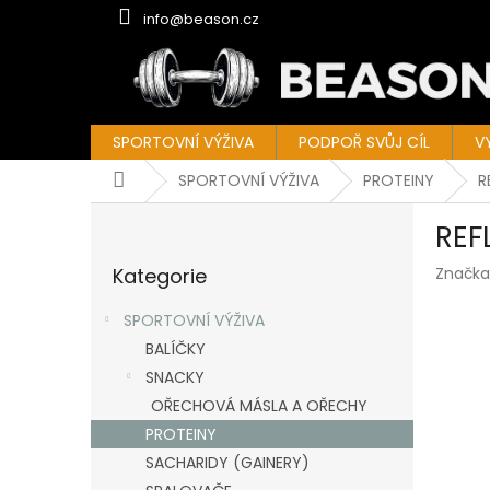
Přejít
info@beason.cz
na
obsah
SPORTOVNÍ VÝŽIVA
PODPOŘ SVŮJ CÍL
V
Domů
SPORTOVNÍ VÝŽIVA
PROTEINY
R
P
REF
o
Přeskočit
s
Kategorie
Značka
kategorie
t
r
SPORTOVNÍ VÝŽIVA
a
BALÍČKY
n
SNACKY
n
í
OŘECHOVÁ MÁSLA A OŘECHY
p
PROTEINY
a
SACHARIDY (GAINERY)
n