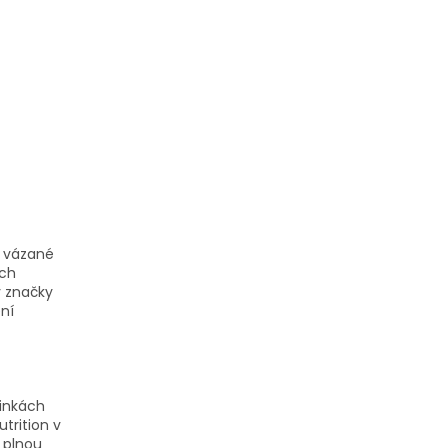
ě vázané
ých
y značky
ení
linkách
trition v
 plnou