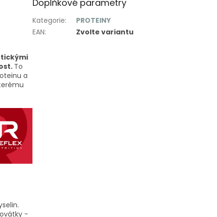
Doplňkové parametry
Kategorie
:
PROTEINY
EAN
:
Zvolte variantu
otickými
ost.
To
oteinu a
kterému
selin.
rovátky -