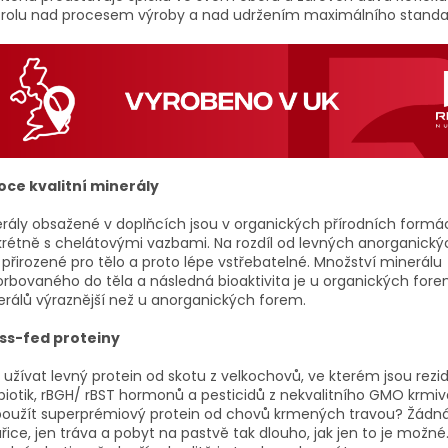
trolu nad procesem výroby a nad udržením maximálního standa
oce kvalitní minerály
rály obsažené v doplňcích jsou v organických přírodních formá
rétně s chelátovými vazbami. Na rozdíl od levných anorganick
 přirozené pro tělo a proto lépe vstřebatelné. Množství minerálu
rbovaného do těla a následná bioaktivita je u organických for
rálů výraznější než u anorganických forem.
ss-fed proteiny
 užívat levný protein od skotu z velkochovů, ve kterém jsou rezi
biotik, rBGH/ rBST hormonů a pesticidů z nekvalitního GMO krmiv
 použít superprémiový protein od chovů krmených travou? Žádn
řice, jen tráva a pobyt na pastvě tak dlouho, jak jen to je možné