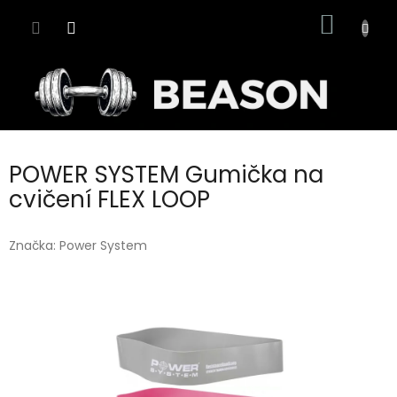
Přejít
NÁKUP
na
obsah
KOŠÍK
POWER SYSTEM Gumička na
cvičení FLEX LOOP
Značka:
Power System