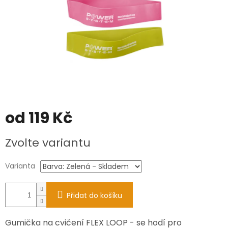
od
119 Kč
Měrná
Zvolte variantu
cena:
Varianta
Přidat do košíku
Gumička na cvičení FLEX LOOP - se hodí pro