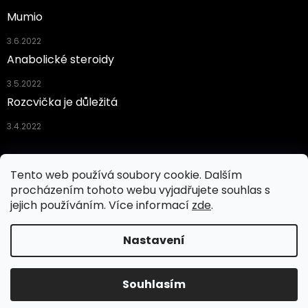
Mumio
3.6.2022
Anabolické steroidy
3.5.2022
Rozcvička je důležitá
3.4.2022
Facebook
Tento web používá soubory cookie. Dalším
procházením tohoto webu vyjadřujete souhlas s
jejich používáním. Více informací
zde
.
Vytvořil Shoptet
Nastavení
Copyright 2026
BEASON
. Všechna práva vyhrazena.
Souhlasím
Upravit nastavení cookies