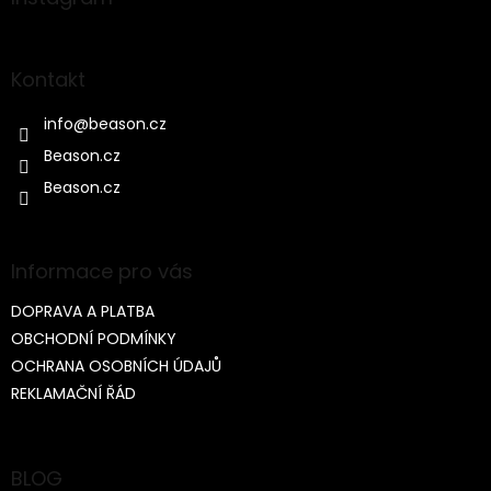
t
í
Kontakt
info
@
beason.cz
Beason.cz
Beason.cz
Informace pro vás
DOPRAVA A PLATBA
OBCHODNÍ PODMÍNKY
OCHRANA OSOBNÍCH ÚDAJŮ
REKLAMAČNÍ ŘÁD
BLOG