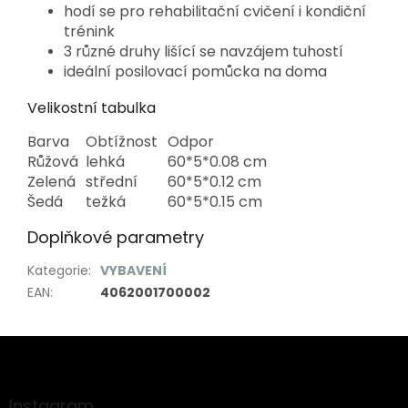
hodí se pro rehabilitační cvičení i kondiční
trénink
3 různé druhy lišící se navzájem tuhostí
ideální posilovací pomůcka na doma
Velikostní tabulka
Barva
Obtížnost
Odpor
Růžová
lehká
60*5*0.08 cm
Zelená
střední
60*5*0.12 cm
Šedá
težká
60*5*0.15 cm
Doplňkové parametry
Kategorie
:
VYBAVENÍ
EAN
:
4062001700002
Z
á
p
a
Instagram