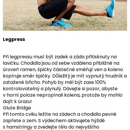
Legpress
Při legpressu musí být zadek a záda přitisknuty na
lavičku. Chodidla jsou od sebe vzdálena přibližně na
úroveň ramen, špičky částečně směřují ven a koleno
kopíruje směr špičky. Důležitý je mít vypnutý hrudník a
zatažené břicho. Pohyb by měl být zase 100%
kontrolovatelný a plynulý. Dávejte si pozor, abyste
v horní poloze nepropínali kolena, protože by mohlo
dojít k úrazu!
Glute Bridge
Při tomto cviku ležíte na zádech a chodidla pevně
zapřete o zem. S výdechem aktivujete hýždě
s hamstringy a zvedejte tělo do nejvyššího