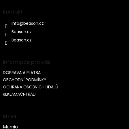
í
Kontakt
info
@
beason.cz
Beason.cz
Beason.cz
Informace pro vás
DOPRAVA A PLATBA
OBCHODNÍ PODMÍNKY
OCHRANA OSOBNÍCH ÚDAJŮ
REKLAMAČNÍ ŘÁD
BLOG
Mumio