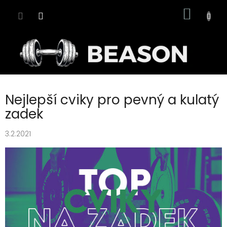
Přejít
NÁKUP
na
obsah
KOŠÍK
Nejlepší cviky pro pevný a kulatý
zadek
3.2.2021