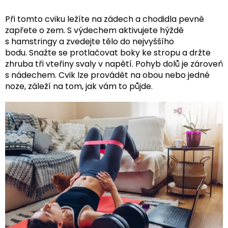
Při tomto cviku ležíte na zádech a chodidla pevně
zapřete o zem. S výdechem aktivujete hýždě
s hamstringy a zvedejte tělo do nejvyššího
bodu. Snažte se protlačovat boky ke stropu a držte
zhruba tři vteřiny svaly v napětí. Pohyb dolů je zároveň
s nádechem. Cvik lze provádět na obou nebo jedné
noze, záleží na tom, jak vám to půjde.