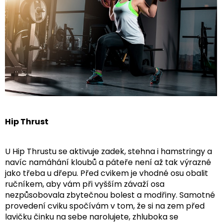
Hip Thrust
U Hip Thrustu se aktivuje zadek, stehna i hamstringy a
navíc namáhání kloubů a páteře není až tak výrazné
jako třeba u dřepu. Před cvikem je vhodné osu obalit
ručníkem, aby vám při vyšším závaží osa
nezpůsobovala zbytečnou bolest a modřiny. Samotné
provedení cviku spočívám v tom, že si na zem před
lavičku činku na sebe narolujete, zhluboka se