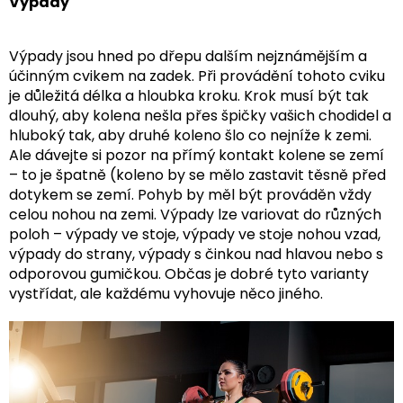
Výpady
Výpady jsou hned po dřepu dalším nejznámějším a
účinným cvikem na zadek. Při provádění tohoto cviku
je důležitá délka a hloubka kroku. Krok musí být tak
dlouhý, aby kolena nešla přes špičky vašich chodidel a
hluboký tak, aby druhé koleno šlo co nejníže k zemi.
Ale dávejte si pozor na přímý kontakt kolene se zemí
– to je špatně (koleno by se mělo zastavit těsně před
dotykem se zemí. Pohyb by měl být prováděn vždy
celou nohou na zemi. Výpady lze variovat do různých
poloh – výpady ve stoje, výpady ve stoje nohou vzad,
výpady do strany, výpady s činkou nad hlavou nebo s
odporovou gumičkou. Občas je dobré tyto varianty
vystřídat, ale každému vyhovuje něco jiného.