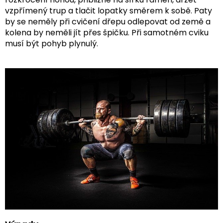
vzpřímený trup a tlačit lopatky směrem k sobě. Paty
by se neměly při cvičení dřepu odlepovat od země a
kolena by neměli jít přes špičku. Při samotném cviku
musí být pohyb plynulý.