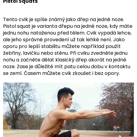
Pistol Squats
Tento cvik je spíše známý jako dřep na jedné noze.
Pistol squat je varianta dřepu na jedné noze, kdy máte
jednu nohu nataženou před tělem. Cvik vypadá lehce,
ale jeho správné provedení už tak lehké není. Jako
oporu pro lepší stabilitu můžete například použít
žebřiny, lavičku nebo stěnu. Při cviku zvedněte jednu
nohu a začněte dělat klasický dřep akorát na jedné
noze. Zase je důležité mít patu celou dobu v kontaktu
se zemí. Časem můžete cvik zkoušet i bez opory.