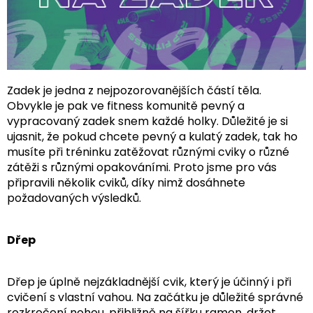
Zadek je jedna z nejpozorovanějších částí těla.
Obvykle je pak ve fitness komunitě pevný a
vypracovaný zadek snem každé holky. Důležité je si
ujasnit, že pokud chcete pevný a kulatý zadek, tak ho
musíte při tréninku zatěžovat různými cviky o různé
zátěži s různými opakováními. Proto jsme pro vás
připravili několik cviků, díky nimž dosáhnete
požadovaných výsledků.
Dřep
Dřep je úplně nejzákladnější cvik, který je účinný i při
cvičení s vlastní vahou. Na začátku je důležité správné
rozkročení nohou, přibližně na šířku ramen, držet