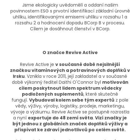
Jsme ekologicky uvědomělí a oddaní našim
povinnostem ESG s prvotní identifikací základní úrovně
uhlíku, identifikovanými emisemi uhlíku v rozsahu 1 a
rozsahu 2 a hodnocení dopadu BCorp B v procesu.
Cílem je dosáhnout členství v BCorp.
O značce Revive Active
Revive Active je
v současné době nejsilnější
značkou vitamínových a potravinových doplňků v
Irsku
. Vznikla v roce 2011, její zakladatel a v současné
době výkonný ředitel Daithi O'Connor byl
motivován
cílem poskytnout lidem spektrum vědecky
podložených suplementů
, které skutečně
fungují.
Vybudoval kolem sebe tým expertů
z pole
vědy, výživy, výroby, logistiky, prodeje, marketingu,
vývoje a výzkumu. Revive Active se postupně rozrostla
a nyní
exportuje do 48 zemí světa
.
Vizí značky je
být jednou z globálních značek doplňků výživy a
přispívat ke zdraví jednotlivců po celém světě.