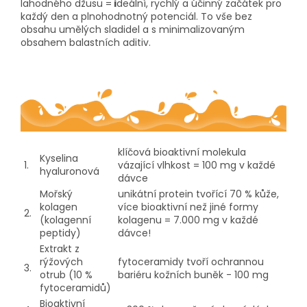
lahodného džusu =
i
deální, rychlý a účinný začátek pro
každý den a plnohodnotný potenciál. To vše bez
obsahu umělých sladidel a s minimalizovaným
obsahem balastních aditiv.
klíčová bioaktivní molekula
Kyselina
1.
vázající vlhkost = 100 mg v každé
hyaluronová
dávce
Mořský
unikátní protein tvořící 70 % kůže,
kolagen
více bioaktivní než jiné formy
2.
(kolagenní
kolagenu = 7.000 mg v každé
peptidy)
dávce!
Extrakt z
rýžových
fytoceramidy tvoří ochrannou
3.
otrub (10 %
bariéru kožních buněk - 100 mg
fytoceramidů)
Bioaktivní