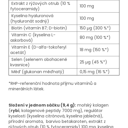
Extrakt z rýžových otrub (10 %
100 mg
fytoceramidy)
Kyselina hyaluronová
100 mg
(hyaluronát sodný)
Biotin (vitamín B7; D-biotin)
150 µg (300 %*)
Vitamín C (kyselina L-
80 mg (100 %*)
askorbová)
Vitamín E (D-alfa-tokoferyl
18 mg (150 %*)
acetát)
Selen (selenem obohacené
25 µg (45 %*)
kvasnice)
Měď (glukonan měďnatý)
0,15 mg (16 %*)
*RHP–referenční hodnota příjmu vitamínů a
minerálních látek.
Složení v jednom sáčku (9,4 g):
mořský kolagen
(
rybí
, kolagenové peptidy 7000 mg), regulátor
kyselosti (kyselina citrónová, kyselina jablečná),
přírodní aromata, barvivo betakaroten, extrakt z
rýžových otrub (10 % fytoceramidy) 100 mg, kyselina