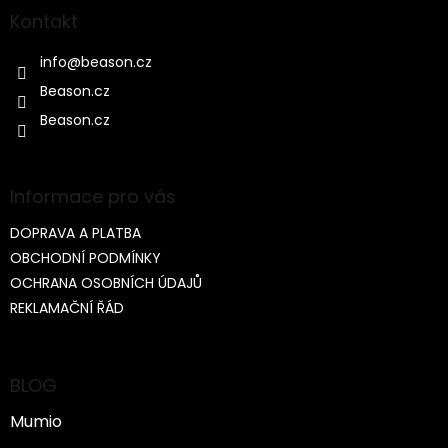
Kontakt
info
@
beason.cz
Beason.cz
Beason.cz
Informace pro vás
DOPRAVA A PLATBA
OBCHODNÍ PODMÍNKY
OCHRANA OSOBNÍCH ÚDAJŮ
REKLAMAČNÍ ŘÁD
BLOG
Mumio