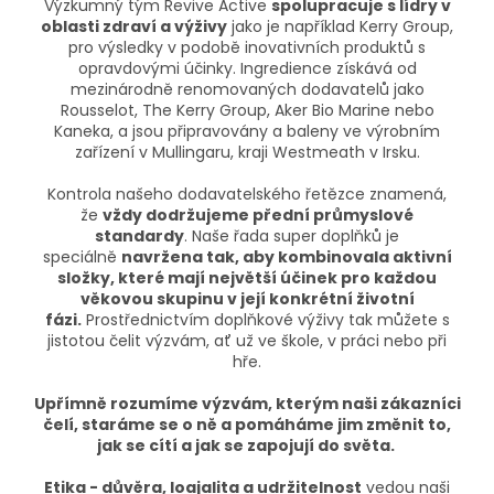
Výzkumný tým Revive Active
spolupracuje s lídry v
oblasti zdraví a výživy
jako je například Kerry Group,
pro výsledky v podobě inovativních produktů s
opravdovými účinky. Ingredience získává od
mezinárodně renomovaných dodavatelů jako
Rousselot, The Kerry Group, Aker Bio Marine nebo
Kaneka, a jsou připravovány a baleny ve výrobním
zařízení v Mullingaru, kraji Westmeath v Irsku.
Kontrola našeho dodavatelského řetězce znamená,
že
vždy dodržujeme přední průmyslové
standardy
. Naše řada super doplňků je
speciálně
navržena tak, aby kombinovala aktivní
složky, které mají největší účinek pro každou
věkovou skupinu v její konkrétní životní
fázi.
Prostřednictvím doplňkové výživy tak můžete s
jistotou čelit výzvám, ať už ve škole, v práci nebo při
hře.
Upřímně rozumíme výzvám, kterým naši zákazníci
čelí, staráme se o ně a pomáháme jim změnit to,
jak se cítí a jak se zapojují do světa.
Etika - důvěra, loajalita a udržitelnost
vedou naši