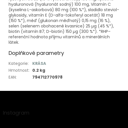
hyaluronová (hyaluronát sodný) 100 mg, Vitamín C
(kyselina L-askorbová) 80 mg (100 %*), sladidlo steviol-
glykosidy, vitamín E (D-alfa-tokoferyl acetát) 18 mg
(150 %*), měď (glukonan měďnatý) 0,15 mg (16 %),
selen (selenem obohacené kvasnice) 25 µg (45 %*),
biotin (vitamín B7; D-biotin) 150 µg (300 %*). *RHP–
referenční hodnota příjmu vitamínů a minerálních
látek.
Doplňkové parametry
Kategorie
:
KRÁSA
Hmotnost
:
0.2 kg
EAN
:
794712770978
Z
á
p
a
Instagram
t
í