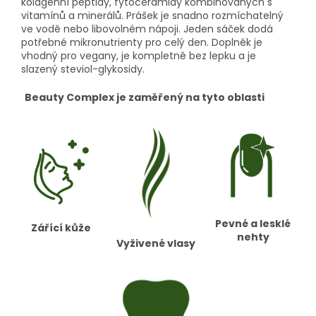
kolagenní peptidy, fytoceramidy kombinovaných s
vitamínů a minerálů. Prášek je snadno rozmíchatelný
ve vodě nebo libovolném nápoji. Jeden sáček dodá
potřebné mikronutrienty pro celý den. Doplněk je
vhodný pro vegany, je kompletně bez lepku a je
slazený steviol-glykosidy.
Beauty Complex je zaměřený na tyto oblasti
Pevné a lesklé
Zářící kůže
nehty
Vyživené vlasy