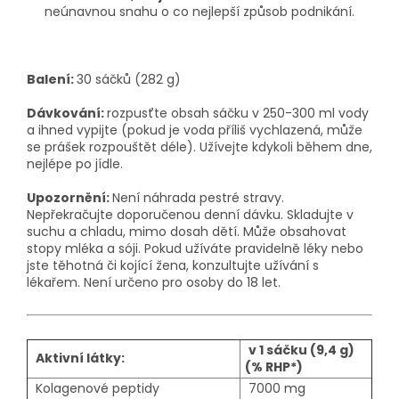
neúnavnou snahu o co nejlepší způsob podnikání.
Balení:
30 sáčků (282 g)
Dávkování:
rozpusťte obsah sáčku v 250-300 ml vody
a ihned vypijte (pokud je voda příliš vychlazená, může
se prášek rozpouštět déle). Užívejte kdykoli během dne,
nejlépe po jídle.
Upozornění:
Není náhrada pestré stravy.
Nepřekračujte doporučenou denní dávku. Skladujte v
suchu a chladu, mimo dosah dětí. Může obsahovat
stopy mléka a sóji. Pokud užíváte pravidelně léky nebo
jste těhotná či kojící žena, konzultujte užívání s
lékařem. Není určeno pro osoby do 18 let.
v 1 sáčku (9,4 g)
Aktivní látky:
(% RHP*)
Kolagenové peptidy
7000 mg