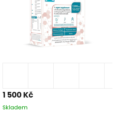
1 500 Kč
Měrná
Skladem
cena: