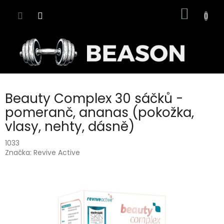
Přejít
NÁKUP
na
obsah
KOŠÍK
Beauty Complex 30 sáčků -
pomeranč, ananas (pokožka,
vlasy, nehty, dásně)
1033
Značka:
Revive Active