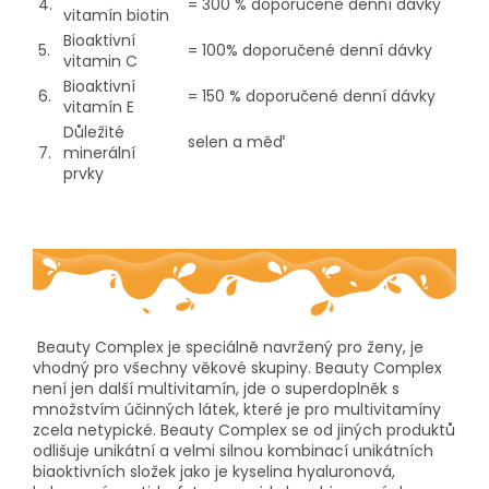
4.
= 300 % doporučené denní dávky
vitamín biotin
Bioaktivní
5.
= 100% doporučené denní dávky
vitamin C
Bioaktivní
6.
= 150 % doporučené denní dávky
vitamín E
Důležité
selen a měď
7.
minerální
prvky
Beauty Complex je speciálně navržený pro ženy, je
vhodný pro všechny věkové skupiny. Beauty Complex
není jen další multivitamín, jde o superdoplněk s
množstvím účinných látek, které je pro multivitamíny
zcela netypické. Beauty Complex se od jiných produktů
odlišuje unikátní a velmi silnou kombinací unikátních
biaoktivních složek jako je kyselina hyaluronová,