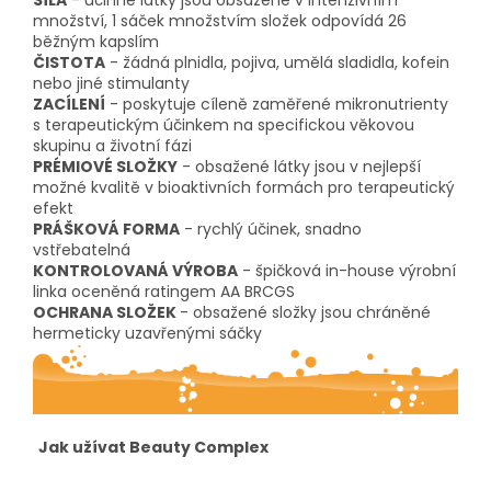
SÍLA
- účinné látky jsou obsažené v intenzivním
množství, 1 sáček množstvím složek odpovídá 26
běžným kapslím
ČISTOTA
- žádná plnidla, pojiva, umělá sladidla, kofein
nebo jiné stimulanty
ZACÍLENÍ
- poskytuje cíleně zaměřené mikronutrienty
s terapeutickým účinkem na specifickou věkovou
skupinu a životní fázi
PRÉMIOVÉ SLOŽKY
- obsažené látky jsou v nejlepší
možné kvalitě v bioaktivních formách pro terapeutický
efekt
PRÁŠKOVÁ FORMA
- rychlý účinek, snadno
vstřebatelná
KONTROLOVANÁ VÝROBA
- špičková in-house výrobní
linka oceněná ratingem AA BRCGS
OCHRANA SLOŽEK
- obsažené složky jsou chráněné
hermeticky uzavřenými sáčky
Jak užívat Beauty Complex