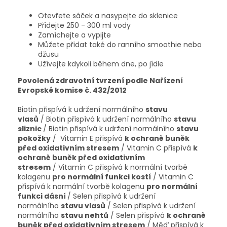
Otevřete sáček a nasypejte do sklenice
Přidejte 250 - 300 ml vody
Zamíchejte a vypijte
Můžete přidat také do ranního smoothie nebo
džusu
Užívejte kdykoli během dne, po jídle
Povolená zdravotní tvrzení podle Nařízení
Evropské komise č. 432/2012
Biotin přispívá k udržení normálního
stavu
vlasů
/ Biotin přispívá k udržení normálního
stavu
sliznic
/ Biotin přispívá k udržení normálního
stavu
pokožky
/ Vitamin E přispívá
k ochraně buněk
před oxidativním stresem
/ Vitamin C přispívá
k
ochraně buněk před oxidativním
stresem
/ Vitamin C přispívá k normální tvorbě
kolagenu
pro normální funkci kostí
/ Vitamin C
přispívá k normální tvorbě kolagenu
pro normální
funkci dásní
/ Selen přispívá k udržení
normálního
stavu vlasů
/ Selen přispívá k udržení
normálního
stavu nehtů
/ Selen přispívá
k ochraně
buněk před oxidativním stresem
/ Měď přispívá k