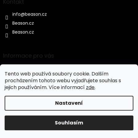
Kontakt
info
@
beason.cz
Beason.cz
Beason.cz
Informace pro vás
DOPRAVA A PLATBA
Tento web používá soubory cookie. Dalším
OBCHODNÍ PODMÍNKY
procházením tohoto webu vyjadřujete souhlas s
OCHRANA OSOBNÍCH ÚDAJŮ
jejich používáním. Více informací
zde
.
REKLAMAČNÍ ŘÁD
Nastavení
BLOG
Souhlasím
Mumio
3.6.2022