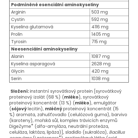
Podmíněné esenciální aminokyseliny
Arginin
503 mg
Cystin
592 mg
Kyselina glutamová
4116 mg
Prolin
1405 mg
Tyrosin
715 mg
Neesenciální aminokyseliny
Alanin
1087 mg
Kyselina asparagová
2628 mg
Glycin
420 mg
Serin
1038 mg
Složení:
instantní syrovátkový protein [syrovátkový
proteinový izolát (68 %) (
mléko
), syrovátkový
proteinový koncentrát (13 %) (
mléko
), emulgátor
(
sójový
lecitin),
mléčný
proteinový koncentrát (15
%) aromata, zahušťovadlo (celulózová guma), barvivo
(karoteny), mořská sůl, komplex trávicích enzymů
®
DigeZyme
(alfa-amyláza, neutrální proteáza,
celuláza, laktáza, lipáza)], sladidlo (sukralóza),
Bacillus
®