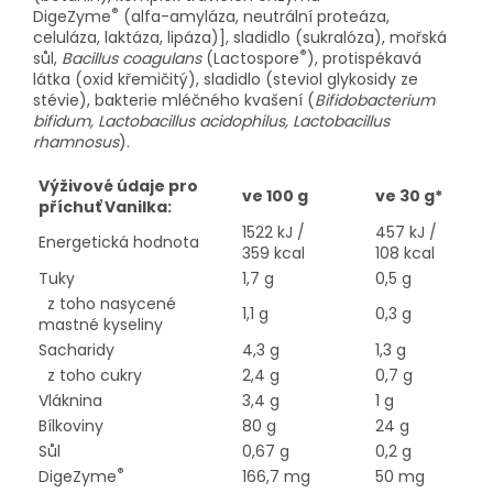
®
DigeZyme
(alfa-amyláza, neutrální proteáza,
celuláza, laktáza, lipáza)], sladidlo (sukralóza), mořská
®
sůl,
Bacillus coagulans
(Lactospore
), protispékavá
látka (oxid křemičitý), sladidlo (steviol glykosidy ze
stévie), bakterie mléčného kvašení (
Bifidobacterium
bifidum, Lactobacillus acidophilus, Lactobacillus
rhamnosus
).
Výživové údaje pro
ve 100 g
ve 30 g*
příchuť Vanilka:
1522 kJ /
457 kJ /
Energetická hodnota
359 kcal
108 kcal
Tuky
1,7 g
0,5 g
z toho nasycené
1,1 g
0,3 g
mastné kyseliny
Sacharidy
4,3 g
1,3 g
z toho cukry
2,4 g
0,7 g
Vláknina
3,4 g
1 g
Bílkoviny
80 g
24 g
Sůl
0,67 g
0,2 g
®
DigeZyme
166,7 mg
50 mg