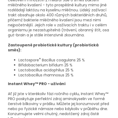
celkovém množství 2 miliard! Jde o směs bakterií
mléčného kvašení - tyto prospěšné kultury mimo jiné
rozkládají laktózu na kyselinu mléčnou. Lidský zažívací
trakt obsahuje okolo 400 různých bakteriálních druhů,
přičemž bakterie mléčného kvašení jsou mezi nimi
nejpočetnější. Jejich role v zažívacích traktu i v celém
organismu je nezastupitelná (trávení, obranný štít, osa
gut-brain a je stále intenzivně zkoumána.
Zastoupené probiotické kultury (probiotická
směs):
®
Lactospore
Bacillus coagulans 25 %
Bifidobacterium bifidum 25 %
Lactobacillus acidophilus 25 %
Lactobacillus rhamnosus 25 %
Instant Whey™ PRO - užívání
Ať již jste v kterékoliv fázi ročního cyklu, Instant Whey™
PRO poskytuje perfektní zdroj aminokyselin ve formě
čerstvé bílkoviny v prášku. Můžete jej konzumovat před
nebo po fyzické námaze nebo kdykoliv v průběhu dne.
Konzumujete velmi chutný, nedotčený zdroj čisté