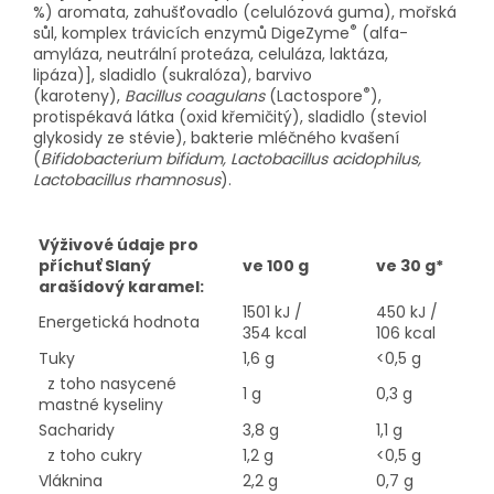
%) aromata, zahušťovadlo (celulózová guma), mořská
®
sůl, komplex trávicích enzymů DigeZyme
(alfa-
amyláza, neutrální proteáza, celuláza, laktáza,
lipáza)], sladidlo (sukralóza), barvivo
®
(karoteny),
Bacillus coagulans
(Lactospore
),
protispékavá látka (oxid křemičitý), sladidlo (steviol
glykosidy ze stévie), bakterie mléčného kvašení
(
Bifidobacterium bifidum, Lactobacillus acidophilus,
Lactobacillus rhamnosus
).
Výživové údaje pro
příchuť Slaný
ve 100 g
ve 30 g*
arašídový karamel:
1501 kJ /
450 kJ /
Energetická hodnota
354 kcal
106 kcal
Tuky
1,6 g
<0,5 g
z toho nasycené
1 g
0,3 g
mastné kyseliny
Sacharidy
3,8 g
1,1 g
z toho cukry
1,2 g
<0,5 g
Vláknina
2,2 g
0,7 g