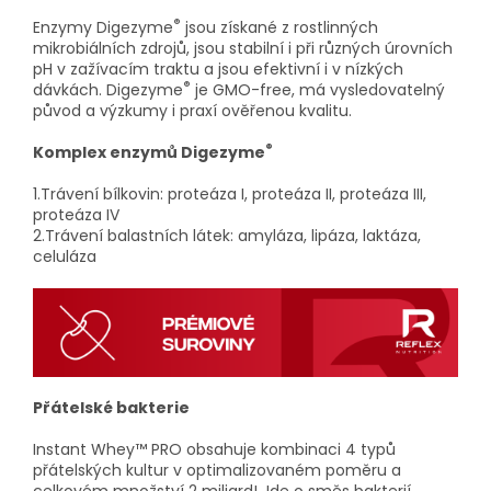
®
Enzymy Digezyme
jsou získané z rostlinných
mikrobiálních zdrojů, jsou stabilní i při různých úrovních
pH v zažívacím traktu a jsou efektivní i v nízkých
®
dávkách. Digezyme
je GMO-free, má vysledovatelný
původ a výzkumy i praxí ověřenou kvalitu.
®
Komplex enzymů Digezyme
1.Trávení bílkovin: proteáza I, proteáza II, proteáza III,
proteáza IV
2.Trávení balastních látek: amyláza, lipáza, laktáza,
celuláza
Přátelské bakterie
Instant Whey™ PRO obsahuje kombinaci 4 typů
přátelských kultur v optimalizovaném poměru a