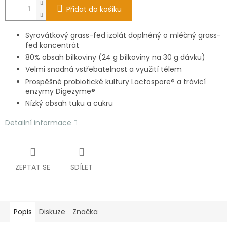
Přidat do košíku
Syrovátkový grass-fed izolát doplněný o mléčný grass-
fed koncentrát
80% obsah bílkoviny (24 g bílkoviny na 30 g dávku)
Velmi snadná vstřebatelnost a využití tělem
Prospěšné probiotické kultury Lactospore® a trávicí
enzymy Digezyme®
Nízký obsah tuku a cukru
Detailní informace
ZEPTAT SE
SDÍLET
Popis
Diskuze
Značka