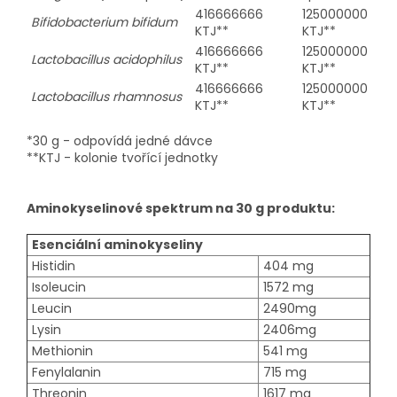
416666666
125000000
Bifidobacterium bifidum
KTJ**
KTJ**
416666666
125000000
Lactobacillus acidophilus
KTJ**
KTJ**
416666666
125000000
Lactobacillus rhamnosus
KTJ**
KTJ**
*30 g - odpovídá jedné dávce
**KTJ - kolonie tvořící jednotky
Aminokyselinové spektrum na 30 g produktu:
Esenciální aminokyseliny
Histidin
404 mg
Isoleucin
1572 mg
Leucin
2490mg
Lysin
2406mg
Methionin
541 mg
Fenylalanin
715 mg
Threonin
1617 mg