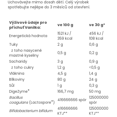
Uchovávejte mimo dosah dětí. Celý výrobek
spotřebujte nejlépe do 3 měsíců od otevření.
Výživové údaje pro
ve 100 g
ve 30 g*
příchuť Vanilka:
1521 kJ /
456 kJ /
Energetická hodnota
359 kcal
108 kcal
Tuky
2 g
0,6 g
z toho nasycené
0,5 g
0,2 g
mastné kyseliny
Sacharidy
3 g
0,9 g
z toho cukry
1,2 g
<0,5 g
Vláknina
4,5 g
1,4 g
Bílkoviny
80 g
24 g
Sůl
1 g
0,3 g
®
DigeZyme
166,7 mg
50 mg
Bacillus
125000000
416666666 spór
®
coagulans
(Lactospore
)
spór
416666666
125000000
Bifidobacterium bifidum
KTJ**
KTJ**