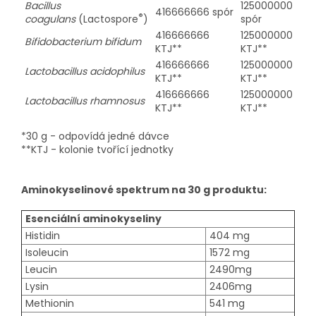
Bacillus
125000000
416666666 spór
®
coagulans
(Lactospore
)
spór
416666666
125000000
Bifidobacterium bifidum
KTJ**
KTJ**
416666666
125000000
Lactobacillus acidophilus
KTJ**
KTJ**
416666666
125000000
Lactobacillus rhamnosus
KTJ**
KTJ**
*30 g - odpovídá jedné dávce
**KTJ - kolonie tvořící jednotky
Aminokyselinové spektrum na 30 g produktu:
Esenciální aminokyseliny
Histidin
404 mg
Isoleucin
1572 mg
Leucin
2490mg
Lysin
2406mg
Methionin
541 mg