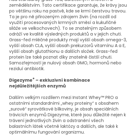
zemědělstvím. Tato certifikace garantuje, že krávy jsou
po většinu roku na pastvě, kde se krmí čerstvou travou.
Ta je pro ně přirozeným zdrojem živin (na rozdíl od
využití procesovaných krmných směsí a kukuřičné
siláže ve velkochovech). To se znatelným způsobem
odráží ve kvalitě výsledných produktů a v jejich chuti.
Grass-fed mléčné produkty mají vyšší obsah omega-3,
vyšší obsah CLA, vyšší obsah prekurzorů vitamínu A a E,
vyšší obsah glutathionu a dalších složek. Grass-fed
protein lze také poznat díky znatelně čistší chuti.
Samozřejmostí je nulový obsah GMO, hormonů nebo
reziduí antibiotik.
®
Digezyme
– exkluzivní kombinace
nejdůležitějších enzymů
Dalším velkým rozdílem mezi Instant Whey™ PRO a
ostatními standardními „whey proteiny“ s obsahem
„surové“ syrovátkové bílkoviny, je obsah speciálních
trávicích enzymů Digezyme, které jsou důležité nejen k
trávení jednotlivých živin a odstranění všech
balastních látek včetně laktózy a dalších, ale také k
optimálnímu fungování organizmu.