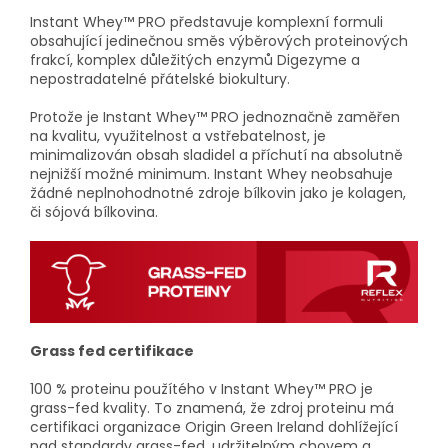
Instant Whey™ PRO představuje komplexní formuli
obsahující jedinečnou směs výběrových proteinových
frakcí, komplex důležitých enzymů Digezyme a
nepostradatelné přátelské biokultury.
Protože je Instant Whey™ PRO jednoznačně zaměřen
na kvalitu, využitelnost a vstřebatelnost, je
minimalizován obsah sladidel a příchutí na absolutně
nejnižší možné minimum. Instant Whey neobsahuje
žádné neplnohodnotné zdroje bílkovin jako je kolagen,
či sójová bílkovina.
Grass fed certifikace
100 % proteinu použítého v Instant Whey™ PRO je
grass-fed kvality. To znamená, že zdroj proteinu má
certifikaci organizace Origin Green Ireland dohlížející
nad standardy grass-fed, udržitelným chovem a