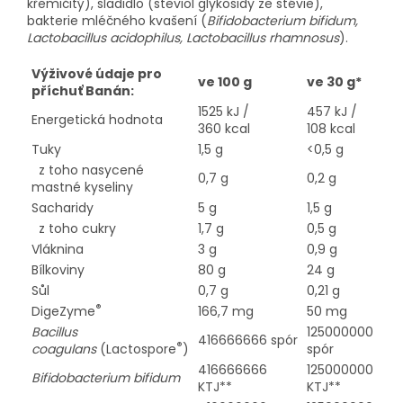
křemičitý), sladidlo (steviol glykosidy ze stévie),
bakterie mléčného kvašení (
Bifidobacterium bifidum,
Lactobacillus acidophilus, Lactobacillus rhamnosus
).
Výživové údaje pro
ve 100 g
ve 30 g*
příchuť Banán:
1525 kJ /
457 kJ /
Energetická hodnota
360 kcal
108 kcal
Tuky
1,5 g
<0,5 g
z toho nasycené
0,7 g
0,2 g
mastné kyseliny
Sacharidy
5 g
1,5 g
z toho cukry
1,7 g
0,5 g
Vláknina
3 g
0,9 g
Bílkoviny
80 g
24 g
Sůl
0,7 g
0,21 g
®
DigeZyme
166,7 mg
50 mg
Bacillus
125000000
416666666 spór
®
coagulans
(Lactospore
)
spór
416666666
125000000
Bifidobacterium bifidum
KTJ**
KTJ**