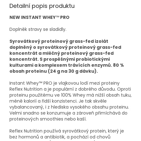
Detailní popis produktu
NEW INSTANT WHEY
™
PRO
Doplněk stravy se sladidly.
Syrovátkový proteinový grass-fed izolát
doplněný o syrovátkový proteinový grass-fed
koncentrát a mléčný proteinový grass-fed
koncentrát. S prospěšnými probiotickými
kulturami a komplexem trávících enzymů. 80 %
obsah proteinu (24 g na 30 g dávku).
Instant Whey™ PRO je vlajkovou lodí mezi proteiny
Reflex Nutrition a je populární z dobrého důvodu. Oproti
proteinu použitému ve 100% Whey má nižší obsah tuku,
méně kalorií a řidší konzistenci. Je tak skvěle
vybalancovaný, i z hlediska vysokého obsahu proteinu.
Velmi snadno se konzumuje a zároveň přimíchává do
proteinových smoothies nebo kaší.
Reflex Nutrition používá syrovátkový protein, který je
bez hormonů a antibiotik, a pochází od chovů