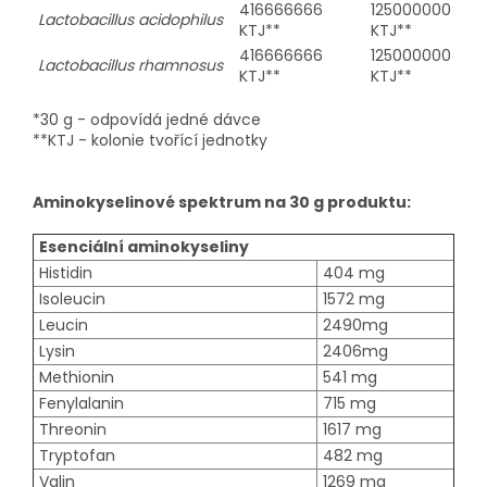
416666666
125000000
Lactobacillus acidophilus
KTJ**
KTJ**
416666666
125000000
Lactobacillus rhamnosus
KTJ**
KTJ**
*30 g - odpovídá jedné dávce
**KTJ - kolonie tvořící jednotky
Aminokyselinové spektrum na 30 g produktu:
Esenciální aminokyseliny
Histidin
404 mg
Isoleucin
1572 mg
Leucin
2490mg
Lysin
2406mg
Methionin
541 mg
Fenylalanin
715 mg
Threonin
1617 mg
Tryptofan
482 mg
Valin
1269 mg