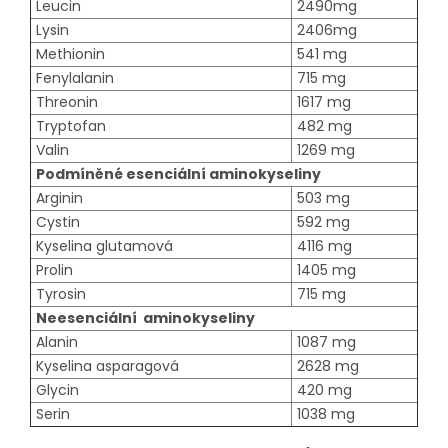
Leucin
2490mg
Lysin
2406mg
Methionin
541 mg
Fenylalanin
715 mg
Threonin
1617 mg
Tryptofan
482 mg
Valin
1269 mg
Podmíněné esenciální aminokyseliny
Arginin
503 mg
Cystin
592 mg
Kyselina glutamová
4116 mg
Prolin
1405 mg
Tyrosin
715 mg
Neesenciální aminokyseliny
Alanin
1087 mg
Kyselina asparagová
2628 mg
Glycin
420 mg
Serin
1038 mg