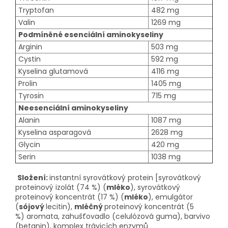
Tryptofan
482 mg
Valin
1269 mg
Podmíněné esenciální aminokyseliny
Arginin
503 mg
Cystin
592 mg
Kyselina glutamová
4116 mg
Prolin
1405 mg
Tyrosin
715 mg
Neesenciální aminokyseliny
Alanin
1087 mg
Kyselina asparagová
2628 mg
Glycin
420 mg
Serin
1038 mg
Složení:
instantní syrovátkový protein [syrovátkový
proteinový izolát (74 %) (
mléko
), syrovátkový
proteinový koncentrát (17 %) (
mléko
), emulgátor
(
sójový
lecitin),
mléčný
proteinový koncentrát (5
%) aromata, zahušťovadlo (celulózová guma), barvivo
(betanin), komplex trávicích enzymů