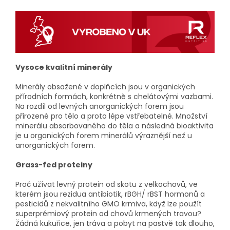
Vysoce kvalitní minerály
Minerály obsažené v doplňcích jsou v organických
přírodních formách, konkrétně s chelátovými vazbami.
Na rozdíl od levných anorganických forem jsou
přirozené pro tělo a proto lépe vstřebatelné. Množství
minerálu absorbovaného do těla a následná bioaktivita
je u organických forem minerálů výraznější než u
anorganických forem.
Grass-fed proteiny
Proč užívat levný protein od skotu z velkochovů, ve
kterém jsou rezidua antibiotik, rBGH/ rBST hormonů a
pesticidů z nekvalitního GMO krmiva, když lze použít
superprémiový protein od chovů krmených travou?
Žádná kukuřice, jen tráva a pobyt na pastvě tak dlouho,