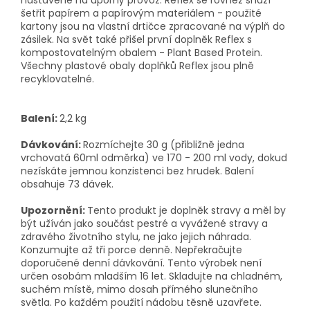
nastavené na úporný provoz. Reflex se rovněž snaží
šetřit papírem a papírovým materiálem - použité
kartony jsou na vlastní drtičce zpracované na výplň do
zásilek. Na svět také přišel první doplněk Reflex s
kompostovatelným obalem - Plant Based Protein.
Všechny plastové obaly doplňků Reflex jsou plně
recyklovatelné.
Balení:
2,2 kg
Dávkování:
Rozmíchejte 30 g (přibližně jedna
vrchovatá 60ml odměrka) ve 170 - 200 ml vody, dokud
nezískáte jemnou konzistenci bez hrudek. Balení
obsahuje 73 dávek.
Upozornění:
Tento produkt je doplněk stravy a měl by
být užíván jako součást pestré a vyvážené stravy a
zdravého životního stylu, ne jako jejich náhrada.
Konzumujte až tři porce denně. Nepřekračujte
doporučené denní dávkování. Tento výrobek není
určen osobám mladším 16 let. Skladujte na chladném,
suchém místě, mimo dosah přímého slunečního
světla. Po každém použití nádobu těsně uzavřete.