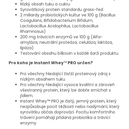
Nízký obsah tuku a cukru
Syrovátkový protein standardu grass-fed
2 miliardy probiotických kultur ve 100 g (Bacillus
Coagulans, Bifidobacterium Bifidum,
Lactobacillus Acidophilus, Lactobacillus
Rhamnosus)
200 mg trávicích enzymů ve 100 g (Alfa-
amyláza, neutrální proteáza, celuláza, laktáza,
lipáza)
Testování obsahu bílkovin v každé šarži produktu
Pro koho je Instant Whey
™
PRO určen?
Pro všechny hledající čistší proteinový zdroj s
nízkým obsahem tuku.
Pro všechny hledající vysoce kvalitní a zároveň
všestranný protein, který lze dobře smíchat s
jídlem.
Instant Whey™ PRO je čistý, jemný protein, který
nezpůsobuje pocit těžkosti nebo nadýmání, který
syrovátku občas doprovází. Pocitu komfortního
trávení pomáhají přidaná probiotika a trávící
enzymy.