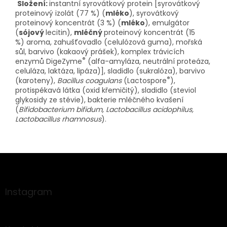
Složení:
instantní syrovátkový protein [syrovátkový
proteinový izolát (77 %) (
mléko
), syrovátkový
proteinový koncentrát (3 %) (
mléko
), emulgátor
(
sójový
lecitin),
mléčný
proteinový koncentrát (15
%) aroma, zahušťovadlo (celulózová guma), mořská
sůl, barvivo (kakaový prášek), komplex trávicích
®
enzymů DigeZyme
(alfa-amyláza, neutrální proteáza,
celuláza, laktáza, lipáza)], sladidlo (sukralóza), barvivo
®
(karoteny),
Bacillus coagulans
(Lactospore
),
protispékavá látka (oxid křemičitý), sladidlo (steviol
glykosidy ze stévie), bakterie mléčného kvašení
(
Bifidobacterium bifidum, Lactobacillus acidophilus,
Lactobacillus rhamnosus
).
Z
á
p
a
Instagram
t
í