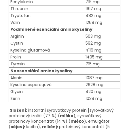
Fenylalanin
715 mg
Threonin
1617 mg
Tryptofan
482 mg
Valin
1269 mg
Podmíněné esenciální aminokyseliny
Arginin
503 mg
Cystin
592 mg
Kyselina glutamová
4116 mg
Prolin
1405 mg
Tyrosin
715 mg
Neesenciální aminokyseliny
Alanin
1087 mg
Kyselina asparagová
2628 mg
Glycin
420 mg
Serin
1038 mg
Složení:
instantní syrovátkový protein [syrovátkový
proteinový izolát (77 %) (
mléko
), syrovátkový
proteinový koncentrát (14 %) (
mléko
), emulgátor
(
sójový
lecitin),
mléčný
proteinový koncentrát (5