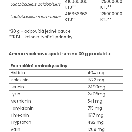
416666666
125000000
Lactobacillus acidophilus
KTJ**
KTJ**
416666666
125000000
Lactobacillus rhamnosus
KTJ**
KTJ**
*30 g - odpovídá jedné dávce
**KTJ - kolonie tvořící jednotky
Aminokyselinové spektrum na 30 g produktu:
Esenciální aminokyseliny
Histidin
404 mg
Isoleucin
1572 mg
Leucin
2490mg
Lysin
2406mg
Methionin
541 mg
Fenylalanin
715 mg
Threonin
1617 mg
Tryptofan
482 mg
Valin
1269 mg