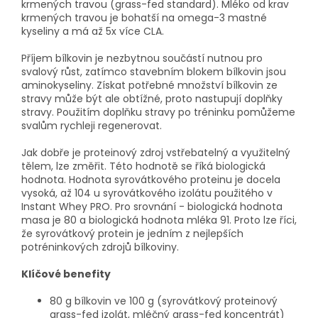
krmených travou (grass-fed standard). Mléko od krav
krmených travou je bohatší na omega-3 mastné
kyseliny a má až 5x více CLA.
Příjem bílkovin je nezbytnou součástí nutnou pro
svalový růst, zatímco stavebním blokem bílkovin jsou
aminokyseliny. Získat potřebné množství bílkovin ze
stravy může být ale obtížné, proto nastupují doplňky
stravy. Použitím doplňku stravy po tréninku pomůžeme
svalům rychleji regenerovat.
Jak dobře je proteinový zdroj vstřebatelný a využitelný
tělem, lze změřit. Této hodnotě se říká biologická
hodnota. Hodnota syrovátkového proteinu je docela
vysoká, až 104 u syrovátkového izolátu použitého v
Instant Whey PRO. Pro srovnání - biologická hodnota
masa je 80 a biologická hodnota mléka 91. Proto lze říci,
že syrovátkový protein je jedním z nejlepších
potréninkových zdrojů bílkoviny.
Klíčové benefity
80 g bílkovin ve 100 g (syrovátkový proteinový
grass-fed izolát, mléčný grass-fed koncentrát)