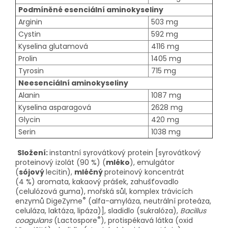
Podmíněné esenciální aminokyseliny
Arginin
503 mg
Cystin
592 mg
Kyselina glutamová
4116 mg
Prolin
1405 mg
Tyrosin
715 mg
Neesenciální aminokyseliny
Alanin
1087 mg
Kyselina asparagová
2628 mg
Glycin
420 mg
Serin
1038 mg
Složení:
instantní syrovátkový protein [syrovátkový
proteinový izolát (90 %) (
mléko
), emulgátor
(
sójový
lecitin),
mléčný
proteinový koncentrát
(4 %) aromata, kakaový prášek, zahušťovadlo
(celulózová guma), mořská sůl, komplex trávicích
®
enzymů DigeZyme
(alfa-amyláza, neutrální proteáza,
celuláza, laktáza, lipáza)], sladidlo (sukralóza),
Bacillus
®
coagulans
(Lactospore
), protispékavá látka (oxid