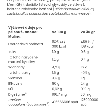
coagulans
(Lactospore
), protispékavá látka (oxid
křemičitý), sladidlo (steviol glykosidy ze stévie),
bakterie mléčného kvašení (
Bifidobacterium bifidum,
Lactobacillus acidophilus, Lactobacillus rhamnosus
).
Výživové údaje pro
příchuť Jahoda-
ve 100 g
ve 30 g*
Malina:
1525 kJ /
458 kJ /
Energetická hodnota
360 kcal
108 kcal
Tuky
1,9 g
0,6 g
z toho nasycené
1,2 g
0,4 g
mastné kyseliny
Sacharidy
4,2 g
1,2 g
z toho cukry
1,6 g
<0,5 g
Vláknina
3,4 g
1 g
Bílkoviny
80 g
24 g
Sůl
0,62 g
0,19 g
®
DigeZyme
166,7 mg
50 mg
Bacillus
125000000
416666666 spór
®
coagulans
(Lactospore
)
spór